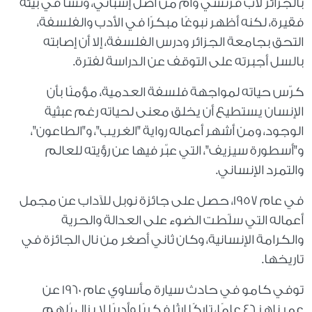
بالجزائر لأب فرنسي وأم من أصل إسباني، ونشأ في بيئة
فقيرة، لكنه أظهر نبوغًا مبكرًا في الأدب والفلسفة،
التحق بجامعة الجزائر ودرس الفلسفة، إلا أن إصابته
بالسل أجبرته على التوقف عن الدراسة لفترة.
كرّس حياته لمواجهة فلسفة العدمية، مؤمنًا بأن
الإنسان يستطيع أن يخلق معنى لحياته رغم عبثية
الوجود، ومن أشهر أعماله رواية "الغريب"، و"الطاعون"،
و"أسطورة سيزيف"، التي عبّر فيها عن رؤيته للعالم
والتمرد الإنساني.
في عام 1957، حصل على جائزة نوبل للآداب عن مجمل
أعماله التي سلّطت الضوء على العدالة والحرية
والكرامة الإنسانية، وكان ثاني أصغر من نال الجائزة في
تاريخها.
توفي كامو في حادث سيارة مأساوي عام 1960 عن
عمر ناهز 46 عامًا، تاركًا إرثًا فكريًا وأدبيًا لا يزال يُلهم