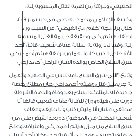
الحقيقي، وتبرئتهُ من تهمة القتل المنسوبة إليه.
وكشف الإعلامي محمد الغيطي، في ديسمبر 2019،
خلال برنامجه "كلام مع الغيطي"، عن السبب وراء
اختفاء هيثم زكي، وحقيقة جريمة القتل المنسوبة
إليه، وفقا لما روته له الفنانة عفاف شعيب، قائلاً: "أحد
الأشخاص الذين كانوا يعملون برفقة هيثم أحمد زكي
سرق السلاح الخاص بوالده الفنان الراحل أحمد زكي"
وتابع: "اللي سرق السلاح باعه لناس في الصعيد واتعمل
به جريمتين قتل، وهيثم أحمد زكي كان مطلع رخصة
جديدة له بامتلاكه السلاح بعد وفاة والده، فالشرطة
دورت على هيثم، وراح للفنانة عفاف شعيب قالها أنا
هختفي عشان أنا مليش ذنب وأنا خايف، وعفاف
شعيب اتدخلت في الموضوع ده بعد القبض على من
سرق السلاح من منزل هيثم أحمد زكي واعترافه، وطلع
منها هيثم بريء وهو اللي أثر فيه جدا، وكان أحد أسباب