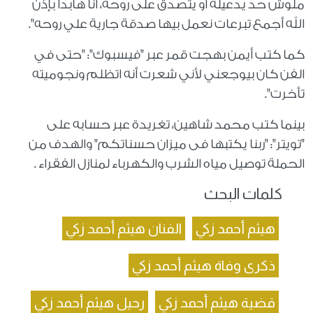
ملوش حد يدعيله أو يتصدق على روحه، أنا هأبدأ بإذن
الله أجمع تبرعات نعمل بيها صدقة جارية علي روحه".
كما كتب أيمن بهجت قمر عبر "فيسبوك": "حتى في
الفن كان بيوجعني لأني شعرت أنه اتظلم ونجوميته
تأخرت".
بينما كتب محمد شاهين، تغريدة عبر حسابه على
"تويتر": "ربنا يكتبها فى ميزان حسناتكم" والهدف من
الحملة توصيل مياه الشرب والكهرباء لمنازل الفقراء .
كلمات البحث
هيثم أحمد زكي
الفنان هيثم أحمد زكي
ذكرى وفاة هيثم أحمد زكي
قضية هيثم أحمد زكي
رحيل هيثم أحمد زكي