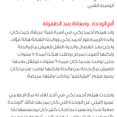
الوسط الفني.
ألم الوحدة.. ومعاناة منذ الطفولة
ولد هيثم أحمد زكي، في أسرة فنية عريقة، حيث كان
والده الإمبراطور أحمد زكي، ووالدته الفنانة هالة فؤاد،
ولكن بعد انفصال والديه، انتقل للعيش مع والدته
ولكنها أصيبت بمرض وظلت هكذا لمدة 5 سنوات
حتى توفت عندما كان عمره 9 سنوات، لينتقل بعدها
للعيش مع جدته من والدته ولكنها توفت عندما كان
يصور فيلم " البلياتشو"، وكانت وقتها مريضة.
وتحدث هيثم أحمد زكي في أحد لقاء له مع الإعلامي
عمرو الليثي عن الوحدة التي كان يمر بها، قائلاً: "الوحدة
صعبة جدًا، وحسيت بحاجات كتير كان بيحسسها بابا
وأنا صغير مكنش واعي ليها، إن البني آدم وهو لوحده