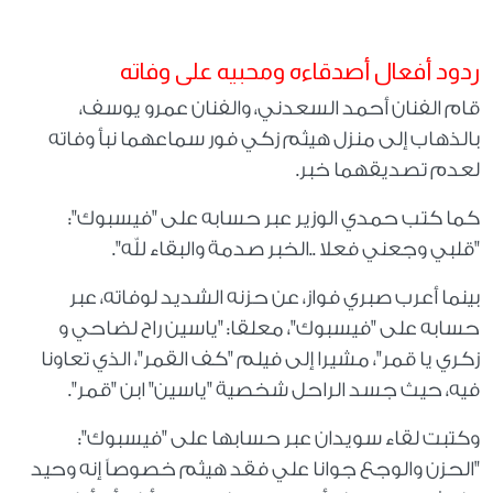
ردود أفعال أصدقاءه ومحبيه على وفاته
قام الفنان أحمد السعدني، والفنان عمرو يوسف،
بالذهاب إلى منزل هيثم زكي فور سماعهما نبأ وفاته
لعدم تصديقهما خبر.
كما كتب حمدي الوزير عبر حسابه على "فيسبوك":
"قلبي وجعني فعلا ..الخبر صدمة والبقاء لله".
بينما أعرب صبري فواز، عن حزنه الشديد لوفاته، عبر
حسابه على "فيسبوك"، معلقا: "ياسين راح لضاحي و
زكري يا قمر"، مشيرا إلى فيلم "كف القمر"، الذي تعاونا
فيه، حيث جسد الراحل شخصية "ياسين" ابن "قمر".
وكتبت لقاء سويدان عبر حسابها على "فيسبوك":
"الحزن والوجع جوانا علي فقد هيثم خصوصاً إنه وحيد