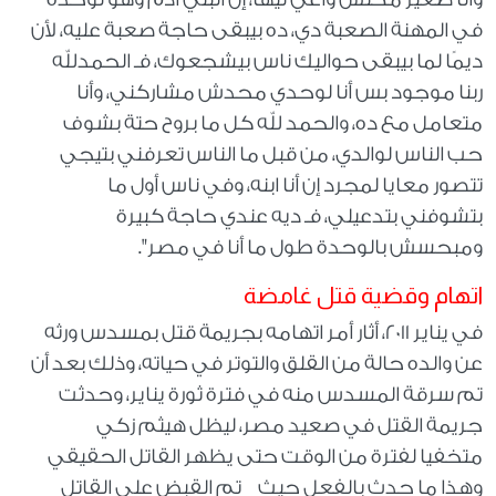
في المهنة الصعبة دي، ده بيبقى حاجة صعبة عليه، لأن
ديمًا لما بيبقى حواليك ناس بيشجعوك، فـ الحمدلله
ربنا موجود بس أنا لوحدي محدش مشاركني، وأنا
متعامل مع ده، والحمد لله كل ما بروح حتة بشوف
حب الناس لوالدي، من قبل ما الناس تعرفني بتيجي
تتصور معايا لمجرد إن أنا ابنه، وفي ناس أول ما
بتشوفني بتدعيلي، فـ ديه عندي حاجة كبيرة
ومبحسش بالوحدة طول ما أنا في مصر".
اتهام وقضية قتل غامضة
في يناير 2011، أثار أمر اتهامه بجريمة قتل بمسدس ورثه
عن والده حالة من القلق والتوتر في حياته، وذلك بعد أن
تم سرقة المسدس منه في فترة ثورة يناير، وحدثت
جريمة القتل في صعيد مصر، ليظل هيثم زكي
متخفيا لفترة من الوقت حتى يظهر القاتل الحقيقي
وهذا ما حدث بالفعل حيث تم القبض على القاتل