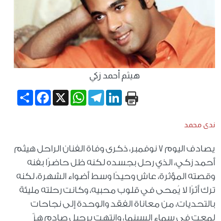
هيثم أحمد زكي
Share
Facebook
WhatsApp
X
Telegram
LinkedIn
ندى محمد
يصادف اليوم 7 نوفمبر، ذكرى وفاة الفنان الراحل هيثم
أحمد زكي، الذي رحل بجسده لكنه ظل حاضرًا بفنه
وقصته المؤثرة، عاش وحيدًا وسط أضواء الشهرة، لكنه
ترك أثرًا لا يُمحى في قلوب محبيه، وكانت رحلته مليئة
بالتحديات، من معاناة الفقد والوحدة إلى نجاحات
لمعت في سماء السينما، وانتهت برحيل صادم هزّ