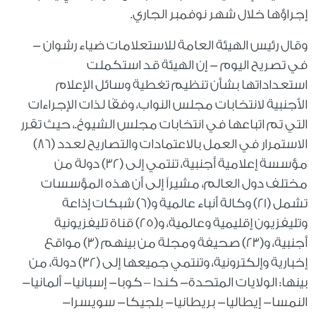
إجراؤها خلال شهر نوفمبر الجاري.
وقال رئيس الهيئة العامة للاستعلامات ضياء رشوان -
في تصريح اليوم - إن الهيئة قد استكملت
استعداداتها بشأن تنظيم تغطية وسائل الإعلام
الأجنبية لانتخابات مجلس النواب، وفقًا لذات الإجراءات
التي تم اتباعها في انتخابات مجلس الشيوخ.، حيث تقرر
الاستمرار في العمل بالاعتمادات والتصاريح لعدد (86)
مؤسسة إعلامية أجنبية، تنتمي إلى (32) دولة من
مختلف دول العالم، مشيراً إلى أن هذه المؤسسات
تشمل (21) وكالة أنباء عالمية و(6) شبكات إذاعة
وتليفزيون إقليمية وعالمية، و(25) قناة تليفزيونية
أجنبية، و(23) صحيفة ومجلة من بينهم (3) مواقع
إخبارية وإلكترونية، وتنتمي جميعها إلى (32) دولة، من
بينها: الولايات المتحدة- كندا – كوبا- إسبانيا- ألمانيا-
النمسا- إيطاليا- بريطانيا- بلجيكا- سويسرا-