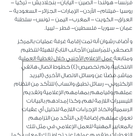
فرنسا- هولندا – الصين – اليابان- بنجلاديش - تركيا -
روسيا –فيتنام- الأردن- الإمارات- الجزائر- السعودية -
العراق- الكويت - المغرب- اليمن - تونس- سلطنة
عمان - سوريا- فلسطين- قطر – ليبيا.
و أضاف رشوان أنه تمت إقامة غرفة عمليات بالمركز
الصحفي للمُراسلين الأجانب التابع للهيئة لتنظيم
ومتابعة عمل الإعلام الأجنبي خلال تغطية العملية
الانتخابية، وتم تخصيص (4) خطوط اتصال هاتفي
مباشر، فضلًا عن وسائل الاتصال الأخرى (البريد
الإلكتروني- رسائل تطبق واتساب) للتأكد من انتظام
عملهم وقيامهم بمهامهم الإعلامية وتقديم
التيسيرات اللازمة لهم، وكذا إمدادهم بالبيانات
الرسمية واتخاذ الإجراءات اللازمة لتذليل أي عقبات
تعوق عملهم، إضافة إلى التأكد من التزامهم
بالمعايير المهنية للعمل الإعلامي في مثل تلك
التغطيات، وتقويم عملها عند تجاوز تلك المعايير، كما