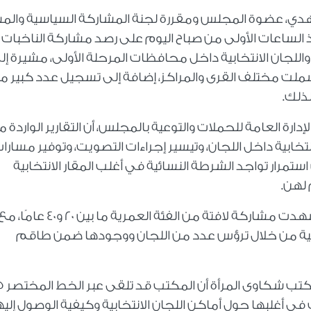
دي، عضوة المجلس ومقررة لجنة المشاركة السياسية وال
ذ الساعات الأولى من صباح اليوم على رصد مشاركة الناخبات
 واللجان الانتخابية داخل محافظات المرحلة الأولى، مشيرة إل
 شملت مختلف القرى والمراكز، إضافة إلى تسجيل عدد كبير م
لذلك.
دارة العامة للحملات والتوعية بالمجلس، أن التقارير الواردة 
انتخابية داخل اللجان، وتيسير إجراءات التصويت، وتوفير مسارا
تمرار تواجد الشرطة النسائية في أغلب المقار الانتخابية
 لهن.
وأضافت أن الساعات الأولى من اليوم الثاني شهدت مشاركة لافتة من الفئة العمرية ما بين 20 و40 عامًا
تخابية من خلال ترؤس عدد من اللجان ووجودها ضمن طاقم
فيما أكدت الأستاذة
في أغلبها حول أماكن اللجان الانتخابية وكيفية الوصول إليه