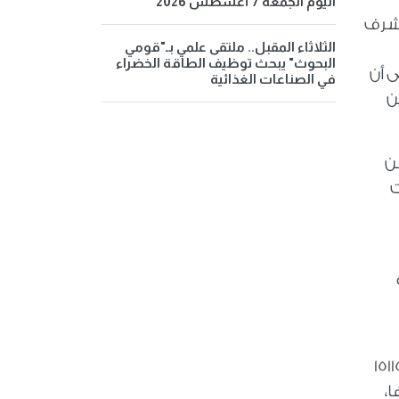
اليوم الجمعة 7 أغسطس 2026
مشرف
الثلاثاء المقبل.. ملتقى علمي بـ"قومي
البحوث" يبحث توظيف الطاقة الخضراء
ى أن
في الصناعات الغذائية
ن
من
ت
، مع
 أمل عبد المنعم مدير مكتب شكاوى المرأة أن المكتب قد تلقى عبر الخط المختصر 15115
ا،