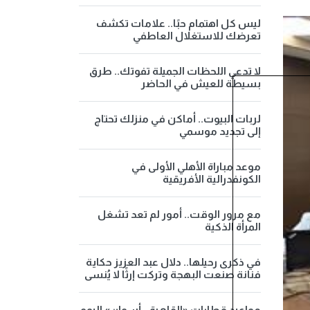
ليس كل اهتمام حبًا.. علامات تكشف
تعرضك للاستغلال العاطفي
لا تدعي اللحظات الجميلة تفوتك.. طرق
بسيطة للعيش في الحاضر
لربات البيوت.. أماكن في منزلك تحتاج
إلى تجديد موسمي
موعد مباراة الأهلي الأولى في
الكونفدرالية الأفريقية
مع مرور الوقت.. أمور لم تعد تشغل
المرأة الذكية
في ذكرى رحيلها.. دلال عبد العزيز حكاية
فنانة صنعت البهجة وتركت إرثًا لا يُنسى
مواعيد قطارات «القاهرة - أسوان» اليوم