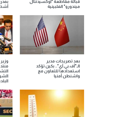
قبالة مقاطعة "أوكسيدنتال
ميندورو" الفلبينية
أشخ
بعد تصريحات مدير
وزير 
الـ"أف.بي.آي".. بكين تؤكد
منتدى
استعدادها للتعاون مع
التشا
واشنطن أمنيا
الشرا
البلد