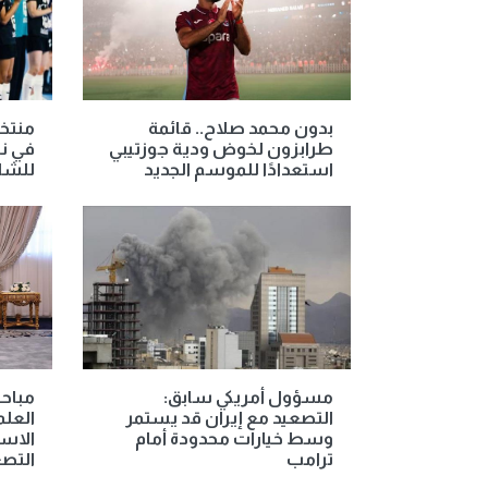
بدون محمد صلاح.. قائمة
منتخب
طرابزون لخوض ودية جوزتيبي
في نص
استعدادًا للموسم الجديد
للشا
مسؤول أمريكي سابق:
مباحث
التصعيد مع إيران قد يستمر
العلم
وسط خيارات محدودة أمام
الاست
ترامب
التصع