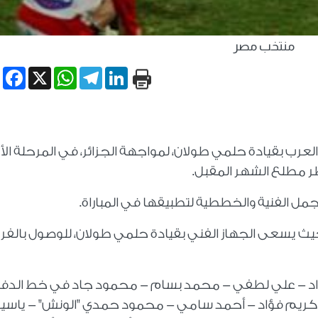
منتخب مصر
book
WhatsApp
X
Telegram
LinkedIn
ب بقيادة حلمي طولان، لمواجهة الجزائر، في المرحلة الأ
 مطلع الشهر المقبل.
مل الفنية والخططية لتطبيقها في المباراة.
 حيث يسعى الجهاز الفني بقيادة حلمي طولان، للوصول بالفر
د - علي لطفي - محمد بسام - محمود جاد في خط الدفا
- كريم فؤاد - أحمد سامي - محمود حمدي "الونش" - ياسي