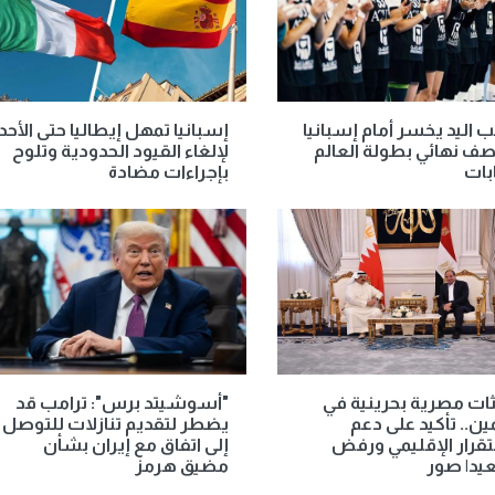
 اليد يخسر أمام إسبانيا
إسبانيا تمهل إيطاليا حتى الأحد
ف نهائي بطولة العالم
لإلغاء القيود الحدودية وتلوح
بات
بإجراءات مضادة
ات مصرية بحرينية في
"أسوشيتد برس": ترامب قد
ين.. تأكيد على دعم
يضطر لتقديم تنازلات للتوصل
قرار الإقليمي ورفض
إلى اتفاق مع إيران بشأن
يد| صور
مضيق هرمز