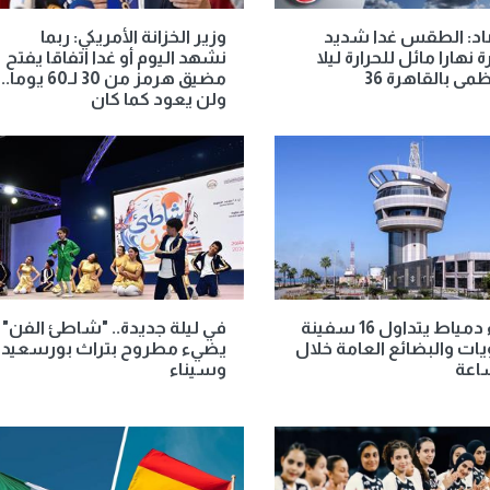
اد: الطقس غدا شديد
وزير الخزانة الأمريكي: ربما
ة نهارا مائل للحرارة ليلا
نشهد اليوم أو غدا اتفاقا يفتح
مى بالقاهرة 36
مضيق هرمز من 30 لـ60 يوما..
ولن يعود كما كان
ميناء دمياط يتداول 16 سفينة
في ليلة جديدة.. "شاطئ الفن"
يات والبضائع العامة خلال
يضيء مطروح بتراث بورسعيد
وسيناء