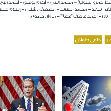
 عمرو السولية - محمد النني - أكرم توفيق - أحمد ربيع 
طفى سعد - محمد مسعد - مصطفى شلبي - إسلام عيس
يان - أحمد عاطف "قطة" - مروان حمدي.
ر
حلمي طولان