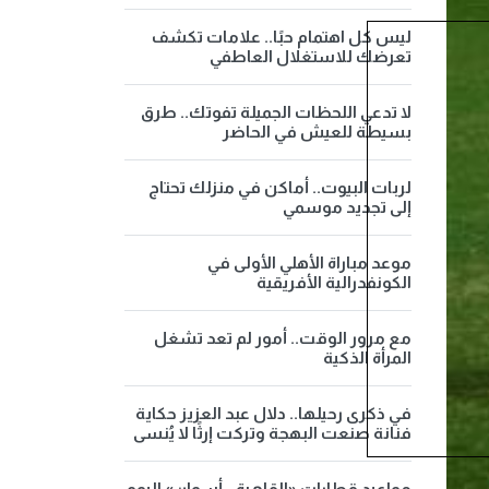
ليس كل اهتمام حبًا.. علامات تكشف
تعرضك للاستغلال العاطفي
لا تدعي اللحظات الجميلة تفوتك.. طرق
بسيطة للعيش في الحاضر
لربات البيوت.. أماكن في منزلك تحتاج
إلى تجديد موسمي
موعد مباراة الأهلي الأولى في
الكونفدرالية الأفريقية
مع مرور الوقت.. أمور لم تعد تشغل
المرأة الذكية
في ذكرى رحيلها.. دلال عبد العزيز حكاية
فنانة صنعت البهجة وتركت إرثًا لا يُنسى
مواعيد قطارات «القاهرة - أسوان» اليوم