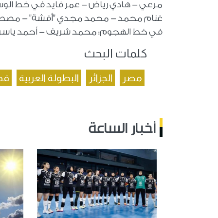
مرعي - هادي رياض - عمر فايد في خط الوسط:
غنام محمد - محمد مجدي "أفشة" - مص
في خط الهجوم: محمد شريف - أحمد ياسر ر
كلمات البحث
مصر
الجزائر
البطولة العربية
قط
أخبار الساعة