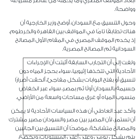
أبعاد الموقف المصري وما يحمله من عناصر مشروعة
وواضحة.
وحول التنسيق مع السودان، أوضح وزير الخارجية أن
هناك تطابقًا تامًا في المواقف بين القاهرة والخرطوم،
إذ يخدم الموقف المصري في المقام الأول المصالح
السودانية ثم المصالح المصرية.
ولفت إلى أن التجارب السابقة أثبتت أن الإجراءات
الأحادية التي تتخذها إثيوبيا، سواء بحجز المياه دون
تنسيق أو بفتح البوابات بشكل مفاجئ، ألحقت أضرارًا
جسيمة بالسودان أولًا ثم بمصر، سواء عبر انخفاض
منسوب المياه أو غرق مساحات واسعة من الأراضي.
وأكد عبد العاطي أن هذه السياسات الأحادية لا يمكن
أن تستمر، لأن المصير بين مصر والسودان مصير مشترك
والمصالح متشابكة، موضحًا أن التنسيق بين الجانبين
يتم بشكل يومي وعلى أعلى المستويات، ويخضع