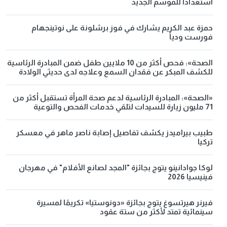
استعدادا للموسم الجديد
حمزة عبد الكريم يشارك في فوز برشلونة على نوتينجهام
فورست ودياً
الصحة»: فحص أكثر من 10 ملايين طفل ضمن المبادرة الرئاسية
للكشف المبكر عن فقدان السمع وعلاجه لدى حديثي الولادة
«الصحة»: المبادرة الرئاسية لدعم صحة المرأة تستقبل أكثر من
71 مليون زيارة للسيدات لتلقي خدمات الفحص والتوعية
طبيب بيراميدز يكشف تفاصيل إصابة ناصر ماهر في معسكر
تركيا
لوكا جوادانينو يتوج بجائزة "المجد لصانع الأفلام" في مهرجان
فينيسيا 2026
فيرنر هيرتسوغ يتوج بجائزة «دونوستيا» تكريمًا لمسيرة
سينمائية تمتد لأكثر من ستة عقود