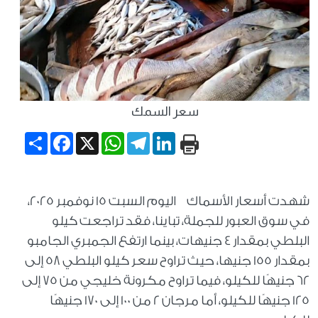
سعر السمك
Share
Facebook
WhatsApp
X
Telegram
LinkedIn
شهدت أسعار الأسماك اليوم السبت 15 نوفمبر 2025،
في سوق العبور للجملة، تباينا، فقد تراجعت كيلو
البلطي بمقدار 4 جنيهات، بينما ارتفع الجمبري الجامبو
بمقدار 155 جنيها، حيث تراوح سعر كيلو البلطي 58 إلى
62 جنيهًا للكيلو، فيما تراوح مكرونة خليجي من 75 إلى
125 جنيهًا للكيلو، أما مرجان 2 من 100 إلى 170 جنيهًا