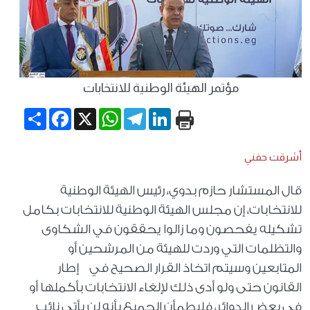
مؤتمر الهيئة الوطنية للانتخابات
Share
Facebook
WhatsApp
X
Telegram
LinkedIn
أشرقت حفني
قال المستشار حازم بدوي، رئيس الهيئة الوطنية
للانتخابات، إن مجلس الهيئة الوطنية للانتخابات بكامل
تشكيله يفحصون وما زالوا يحققون في الشكاوى
والتظلمات التي وردت للهيئة من المرشحين أو
المتابعين وسيتم اتخاذ القرار الصحيح في إطار
القانون حتى ولو أدى ذلك لإلغاء الانتخابات بأكملها أو
في بعض الدوائر، فليطمأن الجميع بأنه لن يأتي نائب