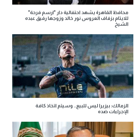
محافظ القاهرة يشهد احتفالية دار "ارسم فرحة"
للايتام بزفاف العروس نور خالد وزوجها رفيق عبده
الشيخ
الزمالك: بيزيرا ليس للبيع.. وسيتم اتخاذ كافة
الإجراءات ضده