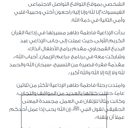
الشخصي بموقع التواقع التواصل الاجتماعى
الفيسبوك:"إنا لله وإنا إليه راجعون أختي وحبيبة قلبي
وأمي الثانية في ذمة الله.
بدأت الإذاعية فاطمة طاهر مسيرتها في إذاعة القرآن
الكريم الأولى، حيث عملت إلى جانب الإذاعي عبد
البديع القمحاوي، مقدم برامج الأطفال آنذاك،
وشاركت معه في برنامج «براعم الإيمان.. أحباب الله»،
مقدّمة فقرة قصيرة من التسبيح: «سبحان الله والحمد
لله ولا إله إلا الله والله أكبر».
وامتدت رحلة فاطمة طاهر الإذاعية لأكثر من ثلاثين
عامًا، حفلت خلالها بالعديد من المواقف والتجارب،
وكانت مثالًا للإتقان في العمل، مجسدةً المعنى
الحقيقي لقول النبي ﷺ: «إن الله يحب إذا عمل أحدكم
عملاً أن يتقنه».