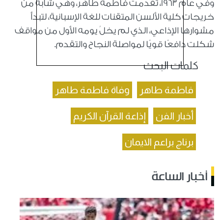
وفي عام 1963، تقدمت فاطمة طاهر، وهي شابة من
خريجات كلية الألسن المتقنات للغة الإسبانية، لتبدأ
مشوارها الإذاعي، الذي لم يخلُ يومه الأول من مواقف
شكلت دافعًا قويًا لمواصلة النجاح والتقدم.
كلمات البحث
فاطمة طاهر
وفاة فاطمة طاهر
أخبار الفن
إذاعة القرآن الكريم
برناج براعم الايمان
أخبار الساعة