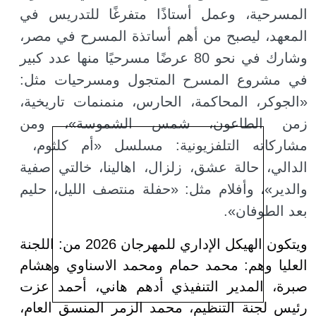
المسرحية، وعمل أستاذًا متفرغًا للتدريس في
المعهد، ليصبح من أهم أساتذة المسرح في مصر،
وشارك في نحو 80 عرضًا مسرحيًا منها عدد كبير
في مشروع المسرح المتجول ومسرحيات مثل:
«الجوكر، المحاكمة، الحارس، منمنمات تاريخية،
زمن الطاعون، شمس الشموسة»، ومن
مشاركاته التلفزيونية: مسلسل «أم كلثوم،
الدالي، حالة عشق، زلزال، اهالينا، خالتي صفية
والدير»، وأفلام مثل: «حفلة منتصف الليل، حليم
بعد الطوفان».
ويتكون الهيكل الإداري للمهرجان 2026 من: اللجنة
العليا وهم: محمد حمام ومحمد الاسناوي وهشام
صبرة، المدير التنفيذي أدهم هاني، أحمد عزت
رئيس لجنة التنظيم، محمد الزمر المنسق العام،