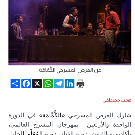
من العرض المسرحي الكَّمَّامَة
Share
Facebook
WhatsApp
X
Telegram
LinkedIn
همت مصطفى
شارك العرض المسرحي
«الكَّمَّامَة»
في الدورة
الواحدة والأربعين بمهرجان المسرح العالمي،
بأكاديمية الفنون، دورة الفنان
دورة المُعَلِّم الجليل