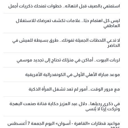
استمتعي بالصيف قبل انتهائه.. خطوات تمنحك ذكريات أجمل
ليس كل اهتمام حبًا.. علامات تكشف تعرضك للاستغلال
العاطفي
لا تدعي اللحظات الجميلة تفوتك.. طرق بسيطة للعيش في
الحاضر
لربات البيوت.. أماكن في منزلك تحتاج إلى تجديد موسمي
موعد مباراة الأهلي الأولى في الكونفدرالية الأفريقية
مع مرور الوقت.. أمور لم تعد تشغل المرأة الذكية
في ذكرى رحيلها.. دلال عبد العزيز حكاية فنانة صنعت البهجة
وتركت إرثًا لا يُنسى
مواعيد قطارات «القاهرة - أسوان» اليوم الجمعة 7 أغسطس