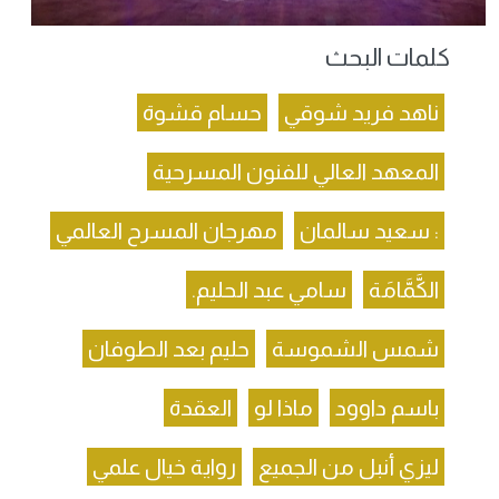
كلمات البحث
ناهد فريد شوقي
حسام قشوة
المعهد العالي للفنون المسرحية
: سعيد سالمان
مهرجان المسرح العالمي
الكَّمَّامَة
سامي عبد الحليم.
شمس الشموسة
حليم بعد الطوفان
باسم داوود
ماذا لو
العقدة
ليزي أنبل من الجميع
رواية خيال علمي