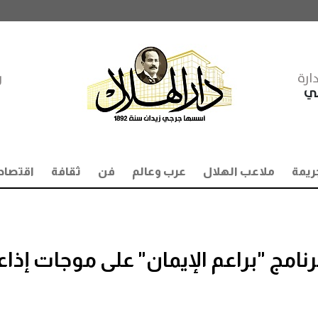
ارة
ر
مي
ريمة
ملاعب الهلال
عرب وعالم
فن
ثقافة
اقتصاد
مًا.. عودة برنامج "براعم الإيمان" على موجات إذا