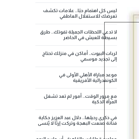
ليس كل اهتمام حبًا.. علامات تكشف
تعرضك للاستغلال العاطفي
لا تدعي اللحظات الجميلة تفوتك.. طرق
بسيطة للعيش في الحاضر
لربات البيوت.. أماكن في منزلك تحتاج
إلى تجديد موسمي
موعد مباراة الأهلي الأولى في
الكونفدرالية الأفريقية
مع مرور الوقت.. أمور لم تعد تشغل
المرأة الذكية
في ذكرى رحيلها.. دلال عبد العزيز حكاية
فنانة صنعت البهجة وتركت إرثًا لا يُنسى
مواعيد قطارات «القاهرة - أسوان» اليوم