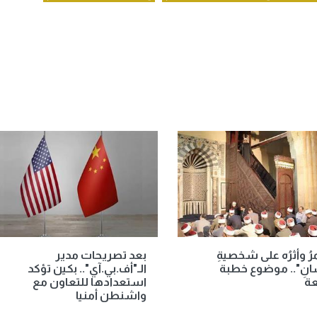
مرُ وأثرُه على شخصيةِ
بعد تصريحات مدير
انِ".. موضوع خطبة
الـ"أف.بي.آي".. بكين تؤكد
عة
استعدادها للتعاون مع
واشنطن أمنيا