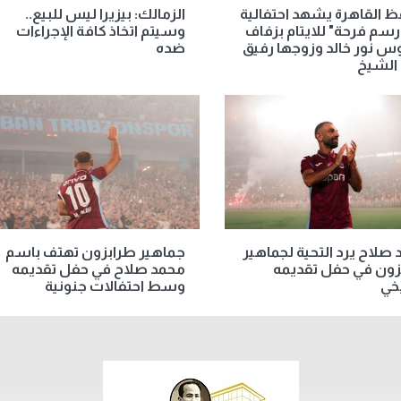
 القاهرة يشهد احتفالية
الزمالك: بيزيرا ليس للبيع..
ارسم فرحة" للايتام بزفاف
وسيتم اتخاذ كافة الإجراءات
س نور خالد وزوجها رفيق
ضده
 الشيخ
صلاح يرد التحية لجماهير
جماهير طرابزون تهتف باسم
زون في حفل تقديمه
محمد صلاح في حفل تقديمه
يخي
وسط احتفالات جنونية