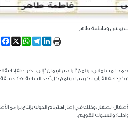
ب يونس وفاطمة طاهر
book
WhatsApp
X
Telegram
LinkedIn
أحمد المسلماني برنامج "براعم الإيمان " إلى خريطة إذاعة ال
الكريم بعد توقفٍ دام أكثر من 30 عاماً . وتبث إذاعة القرآن الكريم البرنامج كل أحد الساعة 12:50 دقيقة
طفال الصغار ، وذلك في إطار اهتمام الدولة بإنتاج برامج الأط
لمواطنة والسلوك القويم.