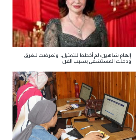
إلهام شاهين: لم أخطط للتمثيل.. وتعرضت للغرق
ودخلت المستشفى بسبب الفن