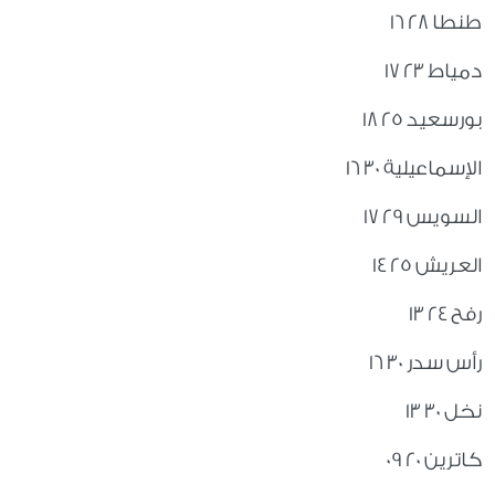
طنطا 28 16
دمياط 23 17
بورسعيد 25 18
الإسماعيلية 30 16
السويس 29 17
العريش 25 14
رفح 24 13
رأس سدر 30 16
نخل 30 13
كاترين 20 09