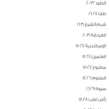
الطور 32 20
طابا 27 16
شرم الشيخ 31 21
الغردقة 31 20
الإسكندرية 24 15
العلمين 24 14
مطروح 24 15
السلوم 26 14
سيوة 29 16
رأس غارب 28 18