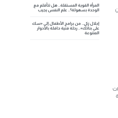
المرأة القوية المستقلة.. هل تتأقلم مع
ن
الوحدة بسهولة؟.. علم النفس يجيب
إجلال زكي.. من برامج الأطفال إلى «سك
على بناتك».. رحلة فنية حافلة بالأدوار
المتنوعة
نون التأمينات
اية