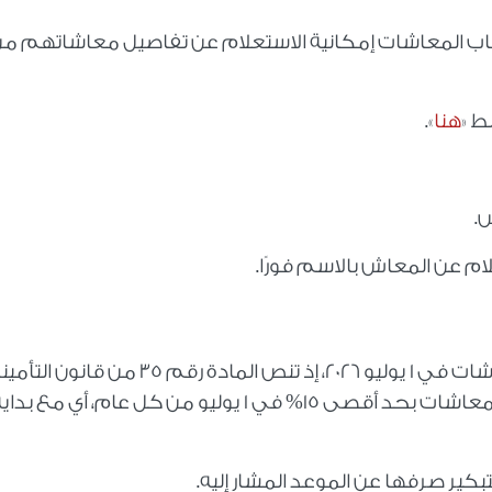
صحاب المعاشات إمكانية الاستعلام عن تفاصيل معاشاتهم م
ط «
هنا
».
.
لام عن المعاش بالاسم فورًا.
من المقرر أن تكون الزيادة الجديدة في المعاشات في 1 يوليو 2026، إذ تنص المادة رقم 35 من قا
رقم 148 لسنة 2019 على أنه يتم تطبيق زيادة المعاشات بحد أقصى 15% في 1 يوليو من كل عام، أي مع بد
بكير صرفها عن الموعد المشار إليه.