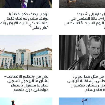
ء حارة إلى شديدة
ترامب يصف حكما قضائيا
رة».. حالة الطقس في
بوقف مشروعه لبناء قاعة
مصر اليوم السبت 8 أغسطس
احتفالات في البيت الأبيض بأنه
"عار وطني"
حدث في مثل هذا اليوم 8
بيان من «تنظيم الاتصالات»
س.. استقالة الرئيس
بشأن ما أُثير حول تسجيل
يكي ريتشارد نيكسون
خطوط محمول بأسماء
ة هند رستم
مواطنين دون علمهم