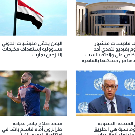
ملابسات منشور
اليمن يحمِّل مليشيات الحوثي
 بفيديو لتعدي أحد
مسؤولية استهداف مخيمات
خاص على والدته بالسب
النازحين بمأرب
ها من مسكنها بالقاهرة
 المتحدة: التسوية
محمد صلاح جاهز لقيادة
لوماسية هي الطريق
طرابزون أمام قاسم باشا في
د لإنهاء أزمة إيران
افتتاحية الدوري التركي