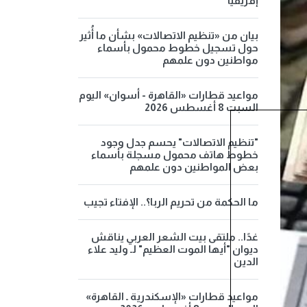
إفريقيا
بيان من «تنظيم الاتصالات» بشأن ما أُثير
حول تسجيل خطوط محمول بأسماء
مواطنين دون علمهم
مواعيد قطارات «القاهرة - أسوان» اليوم
السبت 8 أغسطس 2026
"تنظيم الاتصالات" يحسم جدل وجود
خطوط هاتف محمول مسجلة بأسماء
بعض المواطنين دون علمهم
ما الحكمة من تحريم الربا؟.. الإفتاء تجيب
غدًا.. ملتقى بيت الشعر العربي يناقش
ديوان "أيها الموت العظيم" لـ وليد علاء
الدين
مواعيد قطارات «الإسكندرية ـ القاهرة»