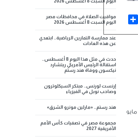
اليوم السبت 8 أغسطس 2026
Share
Face
مواقيت الصلاة في محافظات مصر
اليوم السبت 8 أغسطس 2026
عند ممارسة التمارين الرياضية.. ابتعدي
عن هذه العادات
حدث في مثل هذا اليوم 8 أغسطس..
استقالة الرئيس الأمريكي ريتشارد
نيكسون ووفاة هند رستم
إرنست لورنس.. مبتكر السيكلوترون
وصاحب نوبل في الفيزياء
هند رستم.. «مارلين مونرو الشرق»
وفي هذا الإطار، تفتح مكاتب البريد على مستوى الجمهورية أبوابها يومي الجمعة والسبت الموافقين 1 و2 مايو
مجموعة مصر في تصفيات كأس الأمم
الأفريقية 2027