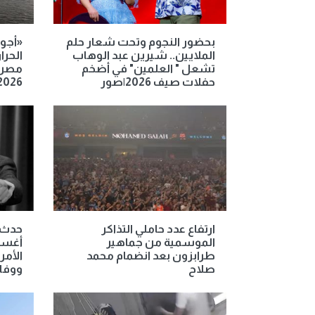
بحضور النجوم وتحت شعار حلم
«أجوا
الملايين.. شيرين عبد الوهاب
الحرا
تشعل " العلمين" في أضخم
حفلات صيف 2026|صور
2026
ارتفاع عدد حاملي التذاكر
الموسمية من جماهير
أغسط
طرابزون بعد انضمام محمد
الأمر
صلاح
ووفا