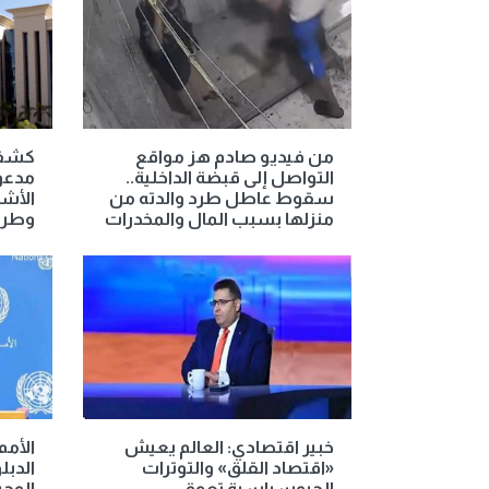
من فيديو صادم هز مواقع
كشف 
التواصل إلى قبضة الداخلية..
مدعوم
سقوط عاطل طرد والدته من
الأش
منزلها بسبب المال والمخدرات
وطرد
خبير اقتصادي: العالم يعيش
الأمم
«اقتصاد القلق» والتوترات
الدب
الجيوسياسية تعمق
الوحي