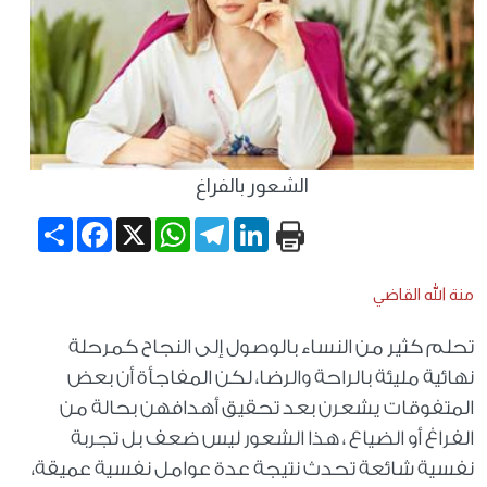
الشعور بالفراغ
Share
Facebook
WhatsApp
X
Telegram
LinkedIn
منة الله القاضي
تحلم كثير من النساء بالوصول إلى النجاح كمرحلة
نهائية مليئة بالراحة والرضا، لكن المفاجأة أن بعض
المتفوقات يشعرن بعد تحقيق أهدافهن بحالة من
الفراغ أو الضياع ، هذا الشعور ليس ضعف بل تجربة
نفسية شائعة تحدث نتيجة عدة عوامل نفسية عميقة،