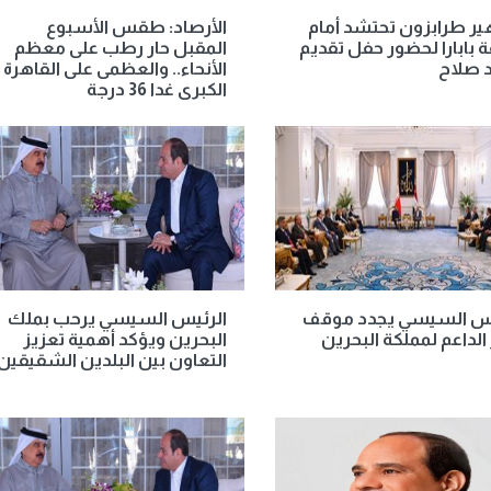
ر طرابزون تحتشد أمام
الأرصاد: طقس الأسبوع
 بابارا لحضور حفل تقديم
المقبل حار رطب على معظم
 صلاح
الأنحاء.. والعظمى على القاهرة
الكبرى غدا 36 درجة
يس السيسي يجدد موقف
الرئيس السيسي يرحب بملك
لداعم لمملكة البحرين
البحرين ويؤكد أهمية تعزيز
التعاون بين البلدين الشقيقين