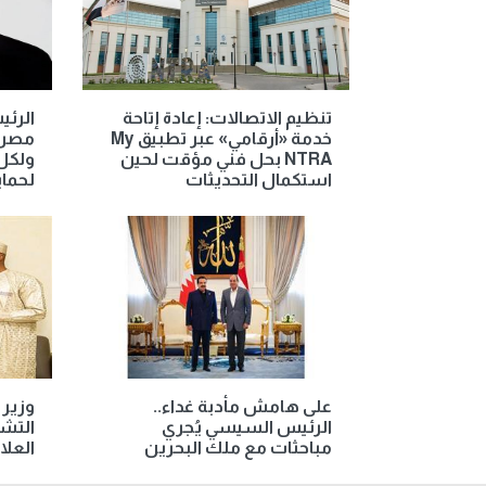
تنظيم الاتصالات: إعادة إتاحة
الرئ
خدمة «أرقامي» عبر تطبيق My
مصر ا
NTRA بحل فني مؤقت لحين
ولكل 
استكمال التحديثات
لحماي
على هامش مأدبة غداء..
وزير 
الرئيس السيسي يُجري
التشا
مباحثات مع ملك البحرين
العلا