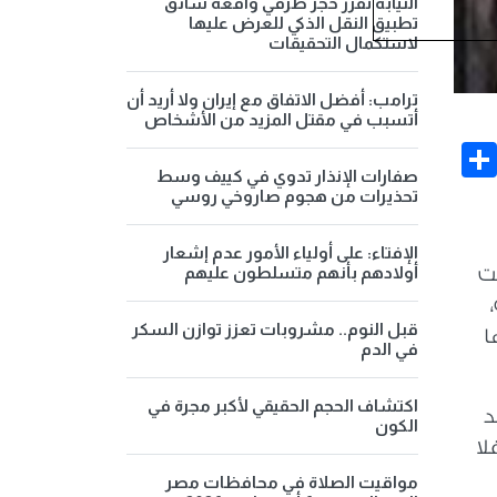
النيابة تقرر حجز طرفي واقعة سائق
تطبيق النقل الذكي للعرض عليها
لاستكمال التحقيقات
ترامب: أفضل الاتفاق مع إيران ولا أريد أن
أتسبب في مقتل المزيد من الأشخاص
Share
Face
صفارات الإنذار تدوي في كييف وسط
تحذيرات من هجوم صاروخي روسي
الإفتاء: على أولياء الأمور عدم إشعار
أولادهم بأنهم متسلطون عليهم
حت
قبل النوم.. مشروبات تعزز توازن السكر
ا
في الدم
اكتشاف الحجم الحقيقي لأكبر مجرة في
د
الكون
لا
مواقيت الصلاة في محافظات مصر