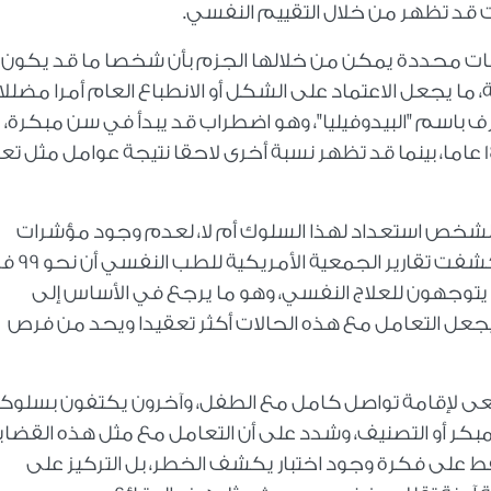
ت قد تظهر من خلال التقييم النفسي
.
مات محددة يمكن من خلالها الجزم بأن شخصا ما قد يكون
ما يجعل الاعتماد على الشكل أو الانطباع العام أمرا مضللا،
 باسم "البيدوفيليا"، وهو اضطراب قد يبدأ في سن مبكرة،
تظهر نحو 80 في المئة من الحالات قبل سن 14 عاما، بينما قد تظهر نسبة أخرى لاحقا نتيجة عوامل مث
الشخص استعداد لهذا السلوك أم لا، لعدم وجود مؤشرات
نفسية ثابتة يمكن القياس عليها بدقة، كما كشفت تقار
 يتوجهون للعلاج النفسي، وهو ما يرجع في الأساس إلى
جعل التعامل مع هذه الحالات أكثر تعقيدا ويحد من فرص
يسعى لإقامة تواصل كامل مع الطفل، وآخرون يكتفون بسلوك
بكر أو التصنيف، وشدد على أن التعامل مع مثل هذه القضايا
قط على فكرة وجود اختبار يكشف الخطر، بل التركيز على