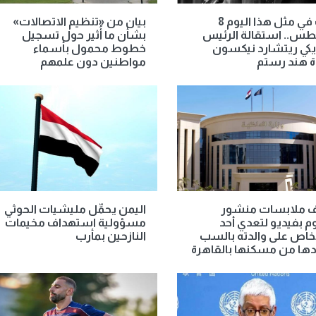
حدث في مثل هذا اليوم 8
بيان من «تنظيم الاتصالات»
س.. استقالة الرئيس
بشأن ما أُثير حول تسجيل
يكي ريتشارد نيكسون
خطوط محمول بأسماء
ة هند رستم
مواطنين دون علمهم
ملابسات منشور
اليمن يحمِّل مليشيات الحوثي
 بفيديو لتعدي أحد
مسؤولية استهداف مخيمات
خاص على والدته بالسب
النازحين بمأرب
ها من مسكنها بالقاهرة