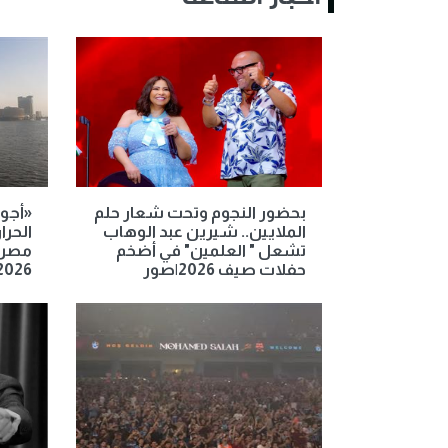
بحضور النجوم وتحت شعار حلم
«أجوا
الملايين.. شيرين عبد الوهاب
الحرا
تشعل " العلمين" في أضخم
حفلات صيف 2026|صور
2026