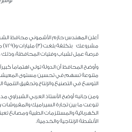
توفير(٥٨) ألف و(٦٧٤) فرصة ع
فرصة عمل لشباب وفتيات المحافظة، وذلك منذ إنطلاق المبادرة 
وأوضح المحافظ أن الدولة تولي اهتماماً كبي
متنوعة تسهم في تحسين مستوى المعيشة وا
التوسع في التصنيع والإنتاج وتحقيق التنمية ا
ومن جانبه أوضح الأستاذ العربي الشبراوي م
تنوعت ما بين تجارة السيراميك والمفروشات 
الكهربائية والمستلزمات الطبية ومصانع تعبئة
الأنشطة الإنتاجية والخدمية.