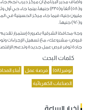
و(٩٢٠) جنيهاً.
وجه محافظ الشرقية بضرورة إستمرار تقديم ا
قروض «مشروعك»، مع تسهيل الإجراءات وتوفي
جادة توفر فرص عمل جديدة وتدعم الإقتصاد
كلمات البحث
توفير(٥٨)
فرصة عمل
أبناء المح
الصناعات الكهربائية
أخبار الساعة