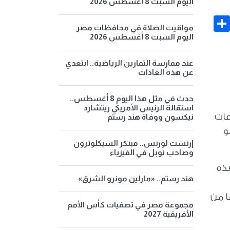
اليوم السبت 8 أغسطس 2026
Share
Face
مواقيت الصلاة في محافظات مصر
اليوم السبت 8 أغسطس 2026
عند ممارسة التمارين الرياضية.. ابتعدي
عن هذه العادات
حدث في مثل هذا اليوم 8 أغسطس..
استقالة الرئيس الأمريكي ريتشارد
عات
نيكسون ووفاة هند رستم
و
إرنست لورنس.. مبتكر السيكلوترون
وصاحب نوبل في الفيزياء
فذه
هند رستم.. «مارلين مونرو الشرق»
ا من
مجموعة مصر في تصفيات كأس الأمم
الأفريقية 2027