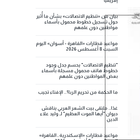
إفريقيا
بيان من «تنظيم الاتصالات» بشأن ما أُثير
حول تسجيل خطوط محمول بأسماء
مواطنين دون علمهم
مواعيد قطارات «القاهرة - أسوان» اليوم
السبت 8 أغسطس 2026
"تنظيم الاتصالات" يحسم جدل وجود
خطوط هاتف محمول مسجلة بأسماء
بعض المواطنين دون علمهم
ما الحكمة من تحريم الربا؟.. الإفتاء تجيب
غدًا.. ملتقى بيت الشعر العربي يناقش
ديوان "أيها الموت العظيم" لـ وليد علاء
الدين
مواعيد قطارات «الإسكندرية ـ القاهرة»