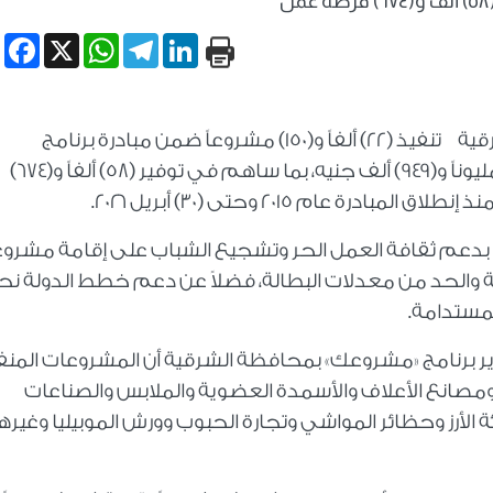
مل
book
WhatsApp
X
Telegram
LinkedIn
أعلن المهندس حازم الأشموني محافظ الشرقية تنفيذ (٢٢) ألفاً و(١٥٠) مشروعاً ضمن مبادرة برنامج
مشروعك بتكلفة بلغت (٣) مليارات و(٧٢٩) مليوناً و(٩٤٩) ألف جنيه، بما ساهم في توفير (٥٨) ألفاً و(٦٧٤)
عام ٢٠١٥ وحتى (٣٠) أبريل ٢٠٢٦.
راً بدعم ثقافة العمل الحر وتشجيع الشباب على إقامة مشرو
لحد من معدلات البطالة، فضلاً عن دعم خطط الدولة نح
لمستدامة.
دير برنامج «مشروعك» بمحافظة الشرقية أن المشروعات المن
ومصانع الأعلاف والأسمدة العضوية والملابس والصناعات
 الأرز وحظائر المواشي وتجارة الحبوب وورش الموبيليا وغيره