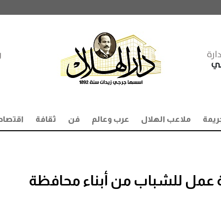
ارة
ر
مي
ريمة
ملاعب الهلال
عرب وعالم
فن
ثقافة
اقتصاد
) ألف و(٦٧٤) فرصة عمل للشباب من أبناء محافظة