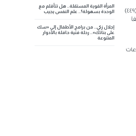
المرأة القوية المستقلة.. هل تتأقلم مع
و(٥٨٠) ألفاً و(٣٣٥) جنيهاً، بينما جاء حي أول وثان الزقازيق في المركز الثاني بإجمالي (٢٩٤٩) مشروعاً بقيمة (٤٤٩)
الوحدة بسهولة؟.. علم النفس يجيب
ي (٩٣٣) مشروعاً بقيمة (٤٠٠) مليون و(٣٨١) ألفاً
إجلال زكي.. من برامج الأطفال إلى «سك
على بناتك».. رحلة فنية حافلة بالأدوار
المتنوعة
عات