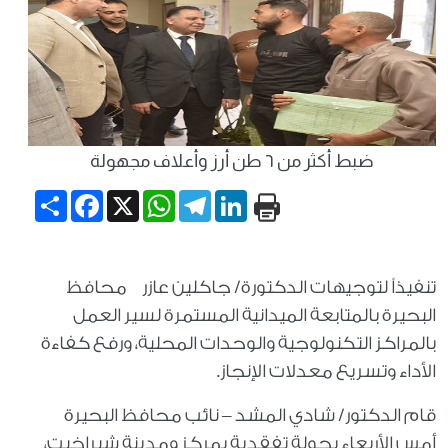
ضبط أكثر من ٦ طن أرز وأعلاف مجهولة
Share
Facebook
WhatsApp
X
Telegram
LinkedIn
تنفيذاً لتوجيهات الدكتورة/ جاكلين عازر محافظ
البحيرة بالمتابعة الميدانية المستمرة لسير العمل
بالمراكز التكنولوجية والوحدات المحلية، ورفع كفاءة
الأداء وتسريع معدلات الإنجاز.
قام الدكتور/ شادي المشد – نائب محافظ البحيرة
أمس الأربعاء بجولة تفقدية بمركز ومدينة شبراخيت،