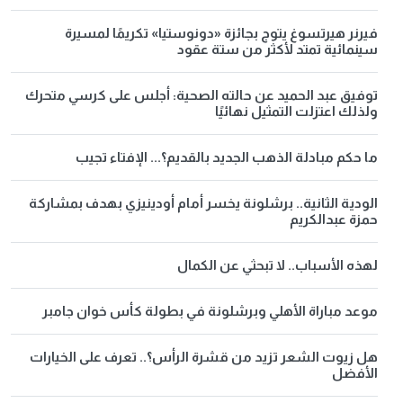
فيرنر هيرتسوغ يتوج بجائزة «دونوستيا» تكريمًا لمسيرة
سينمائية تمتد لأكثر من ستة عقود
توفيق عبد الحميد عن حالته الصحية: أجلس على كرسي متحرك
ولذلك اعتزلت التمثيل نهائيًا
ما حكم مبادلة الذهب الجديد بالقديم؟... الإفتاء تجيب
الودية الثانية.. برشلونة يخسر أمام أودينيزي بهدف بمشاركة
حمزة عبدالكريم
لهذه الأسباب.. لا تبحثي عن الكمال
موعد مباراة الأهلي وبرشلونة في بطولة كأس خوان جامبر
هل زيوت الشعر تزيد من قشرة الرأس؟.. تعرف على الخيارات
الأفضل