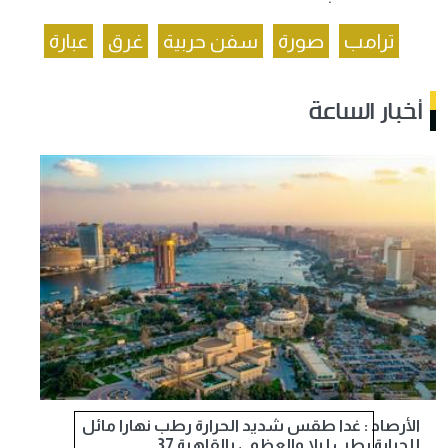
ترامب
صورة
سفن حربية
غرق
عبارة
أخبار الساعة
الأرصاد : غدا طقس شديد الحرارة رطب نهارا مائل
للحرارة رطب ليلا والعظمى بالقاهرة 37