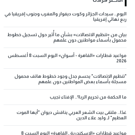
اليوم.. سيدات الجزائر وكوت ديفوار والمغرب وجنوب إفريقيا في
ربع نهائي إفريقيا
بيان من «تنظيم الاتصالات» بشأن ما أُثير حول تسجيل خطوط
محمول بأسماء مواطنين دون علمهم
مواعيد قطارات «القاهرة - أسوان» اليوم السبت 8 أغسطس
2026
"تنظيم الاتصالات" يحسم جدل وجود خطوط هاتف محمول
مسجلة بأسماء بعض المواطنين دون علمهم
ما الحكمة من تحريم الربا؟.. الإفتاء تجيب
غدًا.. ملتقى بيت الشعر العربي يناقش ديوان "أيها الموت
العظيم" لـ وليد علاء الدين
مواعيد قطارات «الإسكندرية ـ القاهرة» اليوم السبت 8