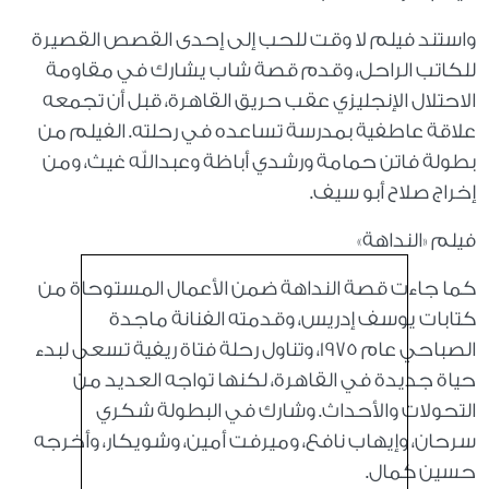
واستند فيلم لا وقت للحب إلى إحدى القصص القصيرة
للكاتب الراحل، وقدم قصة شاب يشارك في مقاومة
الاحتلال الإنجليزي عقب حريق القاهرة، قبل أن تجمعه
علاقة عاطفية بمدرسة تساعده في رحلته. الفيلم من
بطولة فاتن حمامة ورشدي أباظة وعبدالله غيث، ومن
إخراج صلاح أبو سيف.
فيلم «النداهة»
كما جاءت قصة النداهة ضمن الأعمال المستوحاة من
كتابات يوسف إدريس، وقدمته الفنانة ماجدة
الصباحي عام 1975، وتناول رحلة فتاة ريفية تسعى لبدء
حياة جديدة في القاهرة، لكنها تواجه العديد من
التحولات والأحداث. وشارك في البطولة شكري
سرحان، وإيهاب نافع، وميرفت أمين، وشويكار، وأخرجه
حسين كمال.