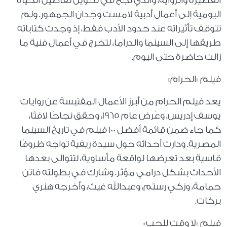
القصيرة والرواية، والذي نجح في تحويل تفاصيل الحياة
اليومية إلى أعمال أدبية لامست وجدان الجمهور. ولم
تتوقف تأثيراته عند حدود الأدب فقط، إذ وجدت كتاباته
طريقها إلى السينما والدراما، لتخرج في أعمال فنية ما
زالت حاضرة حتى اليوم.
فيلم «الحرام»
يعد فيلم الحرام من أبرز الأعمال المقتبسة عن روايات
يوسف إدريس، وعُرض عام 1965، وحقق نجاحًا لافتًا،
كما جاء ضمن قائمة أفضل 100 فيلم في تاريخ السينما
المصرية. ودارت أحداثه حول سيدة ريفية تواجه ظروفًا
قاسية بعد تعرضها لواقعة مأساوية، لتتوالى بعدها
الأحداث بشكل درامي مؤثر. وشارك في بطولته فاتن
حمامة، وزكي رستم، وعبدالله غيث، وأخرجه هنري
بركات.
فيلم «لا وقت للحب»