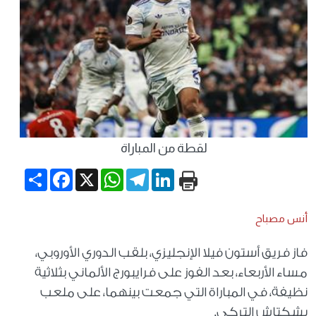
لقطة من المباراة
Share
Facebook
WhatsApp
X
Telegram
LinkedIn
أنس مصباح
فاز فريق أستون فيلا الإنجليزي، بلقب الدوري الأوروبي،
مساء الأربعاء، بعد الفوز على فرايبورج الألماني بثلاثية
نظيفة، في المباراة التي جمعت بينهما، على ملعب
بشكتاش التركي.