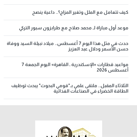
كيف تتعامل مع الملل وتغير المزاج؟.. داعية ينصح
موعد أول مباراة لـ محمد صلاح مع طرابزون سبور التركي
حدث في مثل هذا اليوم 7 أغسطس.. ميلاد نبيلة السيد ووفاة
حسن الأسمر ودلال عبد العزيز
مواعيد قطارات «الإسكندرية ـ القاهرة» اليوم الجمعة 7
أغسطس 2026
الثلاثاء المقبل.. ملتقى علمي بـ"قومي البحوث" يبحث توظيف
الطاقة الخضراء في الصناعات الغذائية