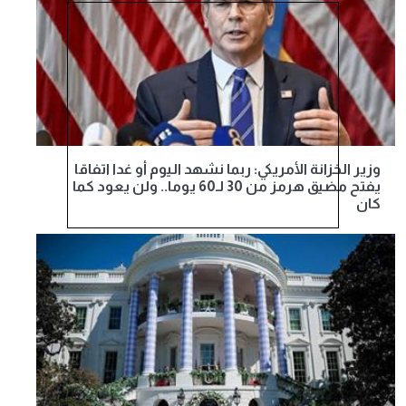
وزير الخزانة الأمريكي: ربما نشهد اليوم أو غدا اتفاقا
يفتح مضيق هرمز من 30 لـ60 يوما.. ولن يعود كما
كان