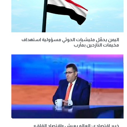
اليمن يحمِّل مليشيات الحوثي مسؤولية استهداف
مخيمات النازحين بمأرب
خبير اقتصادي: العالم يعيش «اقتصاد القلق»