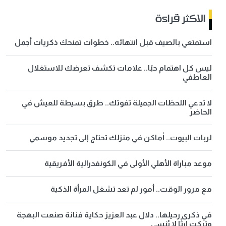
الاكثر قراءة
استمتعي بالصيف قبل انتهائه.. خطوات تمنحك ذكريات أجمل
ليس كل اهتمام حبًا.. علامات تكشف تعرضك للاستغلال
العاطفي
لا تدعي اللحظات الجميلة تفوتك.. طرق بسيطة للعيش في
الحاضر
لربات البيوت.. أماكن في منزلك تحتاج إلى تجديد موسمي
موعد مباراة الأهلي الأولى في الكونفدرالية الأفريقية
مع مرور الوقت.. أمور لم تعد تشغل المرأة الذكية
في ذكرى رحيلها.. دلال عبد العزيز حكاية فنانة صنعت البهجة
وتركت إرثًا لا يُنسى