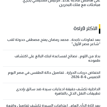
على هامش مأدبة غداء.. الرئيس السيسي يُجري
مباحثات مع ملك البحرين
الاكثر قراءة
بعد تعاونات ناجحة.. محمد رمضان يمنح مصطفى حدوتة لقب
“شاعر مصر الأول”
بدلا من اللوم.. نصائح لمساعدة ابنك البالغ على اكتشاف
طموحه
انخفاض درجات الحرارة.. تفاصيل حالة الطقس في مصر اليوم
الخميس 6-8-2026
الداخلية تكشف حقيقة ادعاءات سيدة ضد سائق بإحدى
تطبيقات النقل الذكي بالقاهرة
بعد إثارة الرأي العام.. اعترافات السيدة تكشف تفاصيل واقعة