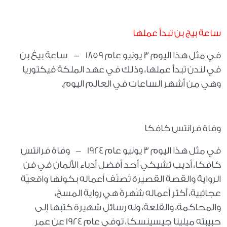
ساعة بيج بن تبدأ عملها
في مثل هذا اليوم 3 يونيو عام 1859
-
ساعة بيغ بن
في لندن تبدأ عملها، وذلك في عهد الملكة فيكتوريا
وهي من أشهر الساعات في العالم اليوم
.
وفاة فرانتس كافكا
في مثل هذا اليوم 3 يونيو عام 1924
–
وفاة فرانتس
كافكا، أديب تشيكي أحد أفضل أدباء الألمان في فن
الرواية والقصة القصيرة تُصنّف أعماله بكونها واقعيّة
عجائبية، أكثر أعماله شُهرةً هي رواية المسخ،
والمحاكمة، والقلعة، وله رسائل شهيرة كتبها إلى
حبيبته ميلينا جيسينسكا، توفي عام 1924 عن عمر