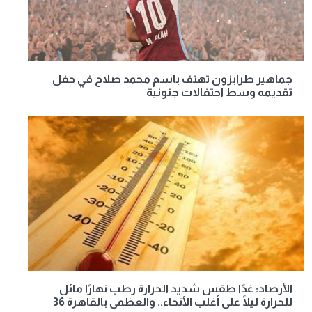
جماهير طرابزون تهتف باسم محمد صلاح في حفل
تقديمه وسط احتفالات جنونية
الأرصاد: غدًا طقس شديد الحرارة رطب نهارًا مائل
للحرارة ليلًا على أغلب الأنحاء.. والعظمى بالقاهرة 36