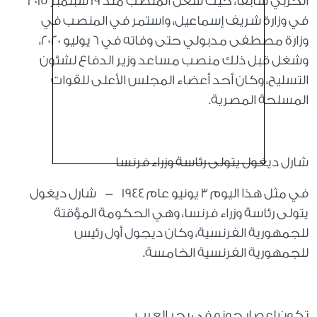
الحربي سابقا، حيث شغل المنصب منذ 19 سبتمبر 2015
في وزارة شريف إسماعيل، واستمر في المنصب في
وزارة مصطفى مدبولي حتى وفاته في 6 يوليو 2020،
وشغل قبل ذلك منصب مساعد وزير الدفاع لشئون
التسليح، وكان أحد أعضاء المجلس الأعلى للقوات
المسلحة المصرية
.
شارل ديغول يتولى رئاسة وزراء فرنسا
في مثل هذا اليوم 3 يونيو عام 1944
-
شارل ديغول
يتولى رئاسة وزراء فرنسا، وهي الحكومة المؤقتة
للجمهورية الفرنسية، وكان ديجول أول رئيس
للجمهورية الفرنسية الخامسة
.
تكون إعصار جونو في بحر العرب