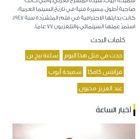
سميحة أيوب، سيِّدة المسرح العربي، والتي كانت
صاحبة أطول مسيرة فنية في تاريخ السينما العربية،
كانت بدايتها الاحترافية في فلم المتشرِّدة سنة 1947،
استمرَّ عملها السينمائي والتلفزيون 77 عامًا.
كلمات البحث
حدث في مثل هذا اليوم
ساعة بيج بن
فرانتس كافكا
سميحة أيوب
عبد العزيز مخيون
أخبار الساعة