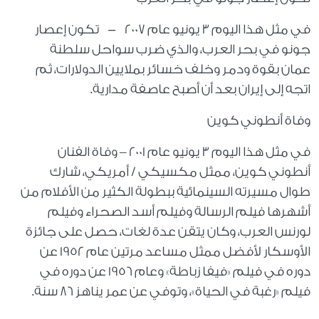
في مثل هذا اليوم 3 يونيو عام 2007
-
تكون إعصار
جونو في بحر العرب، والذي ضرب سواحل سلطنة
عمان بقوة ودمر وخلف خسائر بملايين الدولارات، ثم
اتجه إلى إيران بعد أن أصبح عاصفة مدارية
.
وفاة أنطوني كوين
في مثل هذا اليوم 3 يونيو عام 2001 – وفاة الفنان
أنطوني كوين، ممثل مكسيكي / أمريكي، شارك
طوال مسيرته السينمائية ببطولة الكثير من الأفلام من
أشهرها فيلم الرسالة وفيلم أسد الصحراء وفيلم
لورنس العرب، وكان يتقن عدة لغات، حصل على جائزة
الأوسكار لأفضل ممثل مساعد مرتين عام 1952 عن
دوره في فيلم «فيفا زباطة» وعام 1956 عن دوره في
فيلم «رغبة في الحياة»، وتوفي عن عمر يناهز 86 سنة.