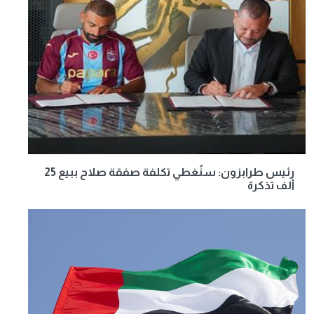
رئيس طرابزون: سنُغطي تكلفة صفقة صلاح ببيع 25
ألف تذكرة