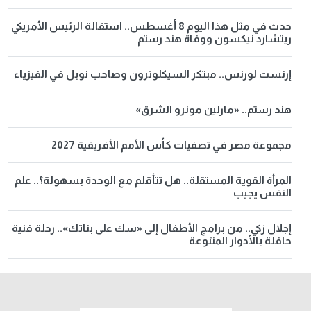
حدث في مثل هذا اليوم 8 أغسطس.. استقالة الرئيس الأمريكي
ريتشارد نيكسون ووفاة هند رستم
إرنست لورنس.. مبتكر السيكلوترون وصاحب نوبل في الفيزياء
هند رستم.. «مارلين مونرو الشرق»
مجموعة مصر في تصفيات كأس الأمم الأفريقية 2027
المرأة القوية المستقلة.. هل تتأقلم مع الوحدة بسهولة؟.. علم
النفس يجيب
إجلال زكي.. من برامج الأطفال إلى «سك على بناتك».. رحلة فنية
حافلة بالأدوار المتنوعة