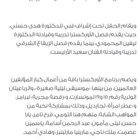
ويقام الحفل تحت إشراف فني للدكتورة هدى حسني،
حيث يقدم فصل الأوركسترا تدريبه وقيادته الدكتورة
نيفين المحمودي، بينما يقدم فصل الإيقاع الشرقي
تدريبه وقيادته الفنان سعيد الأرتيست.
ويضم برنامج الأوركسترا باقة من أعمال كبار المؤلفين
العالميين، من بينها «موسيقى ليلية صغيرة»، والرباعيتان
الوترية رقم 15 و19 لموتسارت، و«رقصة مجرية» لبرامز،
و«عطر امرأة» لجارديل، وذلك بمشاركة نخبة من
المواهب الشابة، منهم هنا التومي، فرح تامر، يارا
حسن، ليلى مأمون، عبد الرحمن أسامة، ياسمين
عصمت، ملك ناجي، مارينيا مارتينيز، وهادي أحمد.