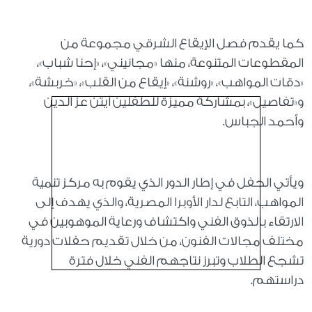
كما يقدم فصل الإيقاع الشرقي مجموعة من
المقطوعات المتنوعة، منها «مجانيني»، «إحنا شباب»،
«دقات المواهب»، «روشنة»، «إيقاع من القلب»، «خربشة»،
و«تفاصيل»، بمشاركة مميزة للطفلين آيتن عز الدين
وأحمد الجباس.
ويأتي الحفل في إطار الدور الذي يقوم به مركز تنمية
المواهب، التابع لدار الأوبرا المصرية، والذي يهدف إلى
الارتقاء بالذوق الفني واكتشاف ورعاية الموهوبين في
مختلف مجالات الفنون، من خلال تقديم حفلات دورية
تشجع الطلاب وتبرز نتاجهم الفني خلال فترة
دراستهم.