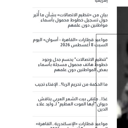
إفريقيا
بيان من «تنظيم الاتصالات» بشأن ما أُثير
حول تسجيل خطوط محمول بأسماء
مواطنين دون علمهم
مواعيد قطارات «القاهرة - أسوان» اليوم
السبت 8 أغسطس 2026
"تنظيم الاتصالات" يحسم جدل وجود
خطوط هاتف محمول مسجلة بأسماء
بعض المواطنين دون علمهم
ما الحكمة من تحريم الربا؟.. الإفتاء تجيب
غدًا.. ملتقى بيت الشعر العربي يناقش
ديوان "أيها الموت العظيم" لـ وليد علاء
الدين
مواعيد قطارات «الإسكندرية ـ القاهرة»