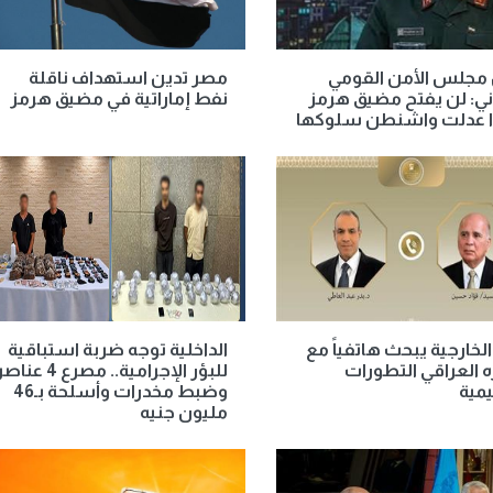
 مجلس الأمن القومي
مصر تدين استهداف ناقلة
اني: لن يفتح مضيق هرمز
نفط إماراتية في مضيق هرمز
إذا عدلت واشنطن سلوكها
الخارجية يبحث هاتفياً مع
الداخلية توجه ضربة استباقية
 العراقي التطورات
للبؤر الإجرامية.. مصرع 4 عنا
يمية
وضبط مخدرات وأسلحة بـ46
مليون جنيه