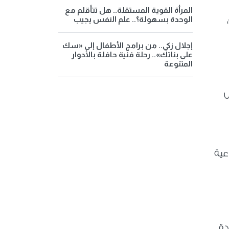
المرأة القوية المستقلة.. هل تتأقلم مع
الوحدة بسهولة؟.. علم النفس يجيب
إجلال زكي.. من برامج الأطفال إلى «سك
على بناتك».. رحلة فنية حافلة بالأدوار
المتنوعة
س
عية
ة.