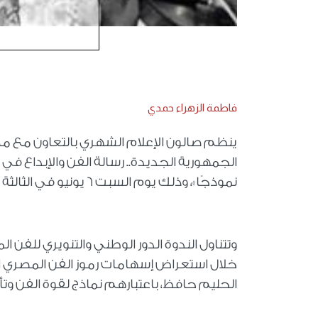
فاطمة الزهراء حمدي
ينظم صالون الإعلام الشهري بالتعاون مع مكت
الجمهورية الجديدة.. رسالة الفن والإبداع في ال
نموذجًا»، وذلك يوم السبت 6 يونيو في الثالثة عصرًا، بمشاركة نخبة من الأكاديميين والمثقفين والإعلاميين.
وتتناول الندوة الدور الوطني والتنويري للفن
خلال استعراض إسهامات رموز الفن المصري ا
الحليم حافظ، باعتبارهم نماذج لقوة الفن وتأ