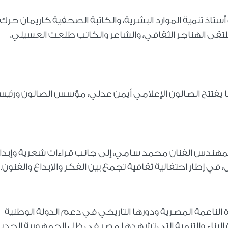
تاذ تنمية الموارد البشرية، والكاتبة الصحفية كاريمان حرك،
قى الهناجر الثقافي، والشاعر والكاتب طلعت العسيلي،
ا يفتتح الصالون الإعلامي أيمن عدلي، مؤسس الصالون ورئي
لمهندس الفنان محمد سامي، إلى جانب قراءات شعرية وإبدا
 إطار احتفالية ثقافية تجمع بين الفكر والإبداع والفنون.
ة الناعمة المصرية ودورها التاريخي في دعم الدولة الوطنية
 البناء والتنمية التي تشهدها مصر في ظل الجمهورية الجديد