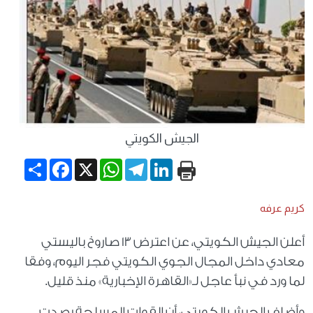
الجيش الكويتي
Share
Facebook
WhatsApp
X
Telegram
LinkedIn
كريم عرفه
أعلن الجيش الكويتي، عن اعترض 13 صاروخ باليستي
معادي داخل المجال الجوي الكويتي فجر اليوم، وفقا
لما ورد في نبأ عاجل لـ«القاهرة الإخبارية» منذ قليل.
وأضاف الجيش الكويتي، أن القوات المسلحة رصدت