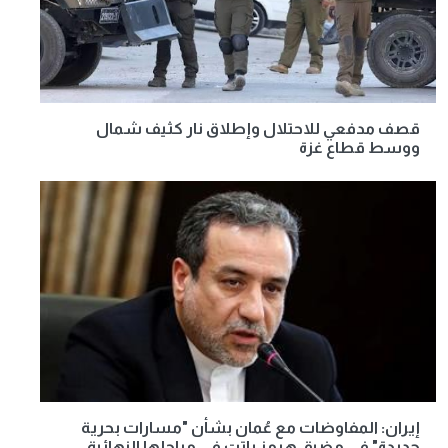
قصف مدفعي للاحتلال وإطلاق نار كثيف شمال
ووسط قطاع غزة
إيران: المفاوضات مع عُمان بشأن "مسارات بحرية
جديدة" في مضيق هرمز باتت في مراحلها النهائية