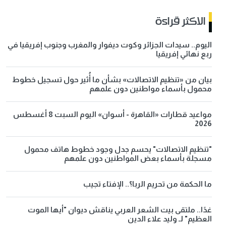
الاكثر قراءة
اليوم.. سيدات الجزائر وكوت ديفوار والمغرب وجنوب إفريقيا في
ربع نهائي إفريقيا
بيان من «تنظيم الاتصالات» بشأن ما أُثير حول تسجيل خطوط
محمول بأسماء مواطنين دون علمهم
مواعيد قطارات «القاهرة - أسوان» اليوم السبت 8 أغسطس
2026
"تنظيم الاتصالات" يحسم جدل وجود خطوط هاتف محمول
مسجلة بأسماء بعض المواطنين دون علمهم
ما الحكمة من تحريم الربا؟.. الإفتاء تجيب
غدًا.. ملتقى بيت الشعر العربي يناقش ديوان "أيها الموت
العظيم" لـ وليد علاء الدين