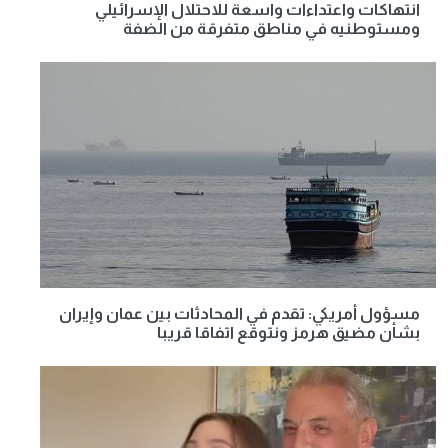
انتهاكات واعتداءات واسعة للاحتلال الإسرائيلي
ومستوطنيه في مناطق متفرقة من الضفة
مسؤول أمريكي: تقدم في المحادثات بين عمان وإيران
بشأن مضيق هرمز ونتوقع اتفاقا قريبا