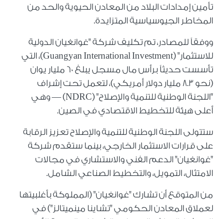
تأمين إمدادات البلاد من المعادن الحيوية والحد من
المخاطر الجيوسياسية المتزايدة.
ووفقاً للمصادر، تم تكليف شركة "غوانغيان الدولية
للاستثمار" (Guangyan International Investment)، التي
تأسست حديثاً برأس مال مسجل يبلغ 60 مليار يوان
(نحو 8.3 مليار دولار أمريكي)، لتعمل تحت إشراف
"اللجنة الوطنية للتنمية والإصلاح" (NDRC) — وهي
أعلى هيئة للتخطيط الاقتصادي في الصين.
ستتولى اللجنة الوطنية للتنمية والإصلاح تعزيز الرقابة
على قرارات الاستثمار الخارجي، بينما ستقدم شركة
"غوانغيان" الدعم الفني والاستشاري في مجالات
الامتثال، التمويل، والتخطيط الصناعي الشامل.
من المتوقع أن تشارك "غوانغيان" (المملوكة بأغلبيتها
لعملاق المعادن الحكومي "تشاينا مينميتالز") في