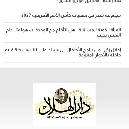
هند رستم.. «مارلين مونرو الشرق»
مجموعة مصر في تصفيات كأس الأمم الأفريقية 2027
المرأة القوية المستقلة.. هل تتأقلم مع الوحدة بسهولة؟.. علم
النفس يجيب
إجلال زكي.. من برامج الأطفال إلى «سك على بناتك».. رحلة فنية
حافلة بالأدوار المتنوعة