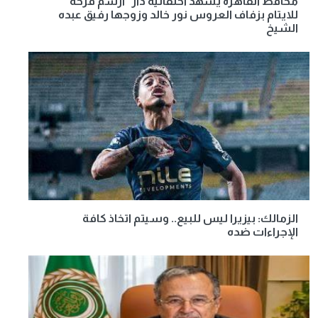
محافظ القاهرة يشهد احتفالية دار "ارسم فرحة"
للايتام بزفاف العروس نور خالد وزوجها رفيق عبده
الشيخ
الزمالك: بيزيرا ليس للبيع.. وسيتم اتخاذ كافة
الإجراءات ضده