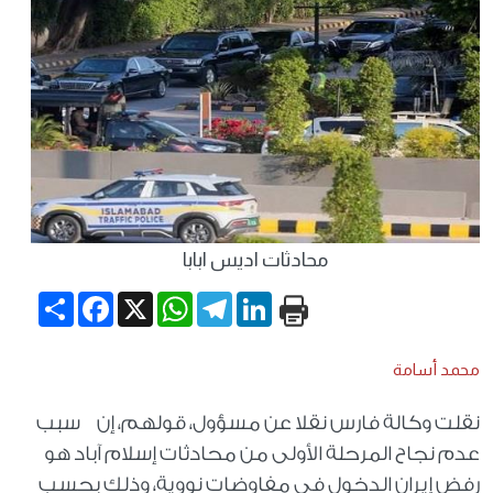
محادثات اديس ابابا
Share
Facebook
WhatsApp
X
Telegram
LinkedIn
محمد أسامة
نقلت وكالة فارس نقلا عن مسؤول، قولهم، إن سبب
عدم نجاح المرحلة الأولى من محادثات إسلام آباد هو
رفض إيران الدخول في مفاوضات نووية، وذلك بحسب