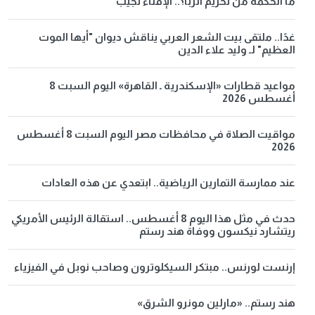
ما الحكمة من تحريم الربا؟.. الإفتاء تجيب
غدًا.. ملتقى بيت الشعر العربي يناقش ديوان "أيها الموت
العظيم" لـ وليد علاء الدين
مواعيد قطارات «الإسكندرية ـ القاهرة» اليوم السبت 8
أغسطس 2026
مواقيت الصلاة في محافظات مصر اليوم السبت 8 أغسطس
2026
عند ممارسة التمارين الرياضية.. ابتعدي عن هذه العادات
حدث في مثل هذا اليوم 8 أغسطس.. استقالة الرئيس الأمريكي
ريتشارد نيكسون ووفاة هند رستم
إرنست لورنس.. مبتكر السيكلوترون وصاحب نوبل في الفيزياء
هند رستم.. «مارلين مونرو الشرق»