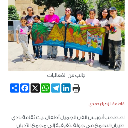
جانب من الفعاليات
Share
Facebook
WhatsApp
X
Telegram
LinkedIn
فاطمة الزهراء حمدي
اصطحب أتوبيس الفن الجميل أطفال بيت ثقافة نادي
طيران التجمع في جولة تثقيفية إلى مجمع الأديان