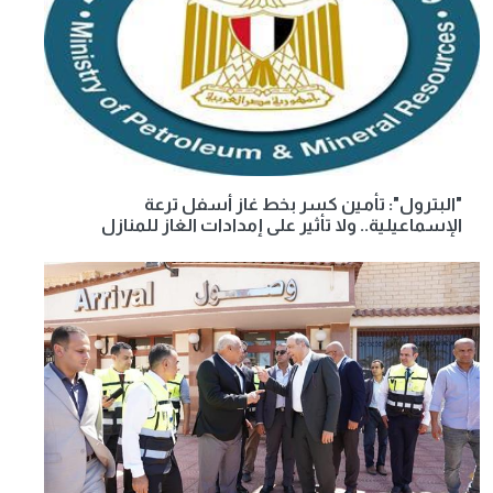
"البترول": تأمين كسر بخط غاز أسفل ترعة
الإسماعيلية.. ولا تأثير على إمدادات الغاز للمنازل