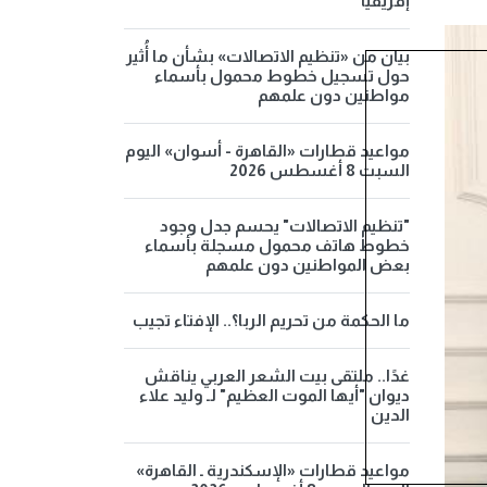
إفريقيا
بيان من «تنظيم الاتصالات» بشأن ما أُثير
حول تسجيل خطوط محمول بأسماء
مواطنين دون علمهم
مواعيد قطارات «القاهرة - أسوان» اليوم
السبت 8 أغسطس 2026
"تنظيم الاتصالات" يحسم جدل وجود
خطوط هاتف محمول مسجلة بأسماء
بعض المواطنين دون علمهم
ما الحكمة من تحريم الربا؟.. الإفتاء تجيب
غدًا.. ملتقى بيت الشعر العربي يناقش
ديوان "أيها الموت العظيم" لـ وليد علاء
الدين
مواعيد قطارات «الإسكندرية ـ القاهرة»