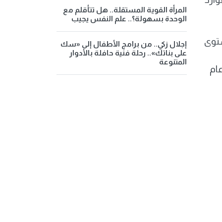
المرأة القوية المستقلة.. هل تتأقلم مع
الوحدة بسهولة؟.. علم النفس يجيب
ستوى
إجلال زكي.. من برامج الأطفال إلى «سك
على بناتك».. رحلة فنية حافلة بالأدوار
المتنوعة
ام