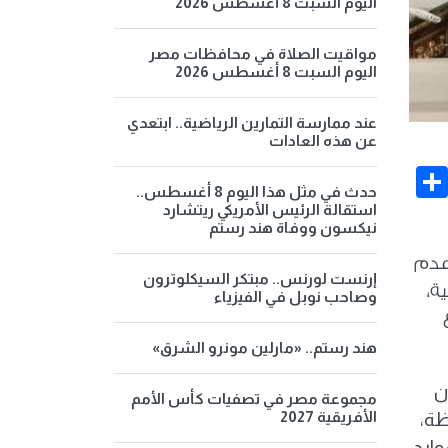
اليوم السبت 8 أغسطس 2026
مواقيت الصلاة في محافظات مصر
اليوم السبت 8 أغسطس 2026
عند ممارسة التمارين الرياضية.. ابتعدي
عن هذه العادات
Share
Face
حدث في مثل هذا اليوم 8 أغسطس..
استقالة الرئيس الأمريكي ريتشارد
نيكسون ووفاة هند رستم
وعدم
إرنست لورنس.. مبتكر السيكلوترون
ة،
وصاحب نوبل في الفيزياء
هند رستم.. «مارلين مونرو الشرق»
ن
مجموعة مصر في تصفيات كأس الأمم
الأفريقية 2027
ظة،
وارد