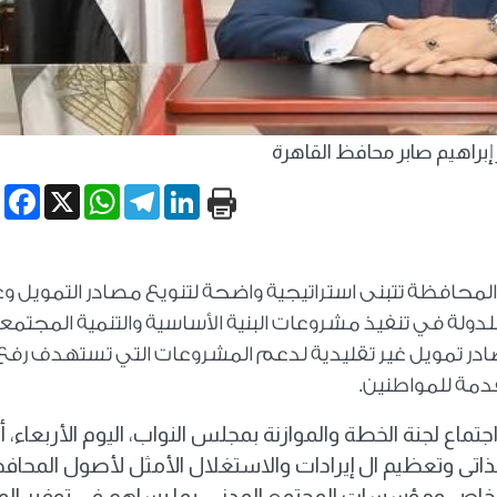
 إبراهيم صابر محافظ القاهرة
book
WhatsApp
X
Telegram
LinkedIn
 المحافظة تتبنى استراتيجية واضحة لتنويع مصادر التمويل 
دولة في تنفيذ مشروعات البنية الأساسية والتنمية المجتمعي
ادر تمويل غير تقليدية لدعم المشروعات التي تستهدف رفع
مة للمواطنين.
اع لجنة الخطة والموازنة بمجلس النواب، اليوم الأربعاء، أ
الذاتى وتعظيم ال إيرادات والاستغلال الأمثل لأصول المحاف
لخاص ومؤسسات المجتمع المدني، بما يساهم في توفير الم