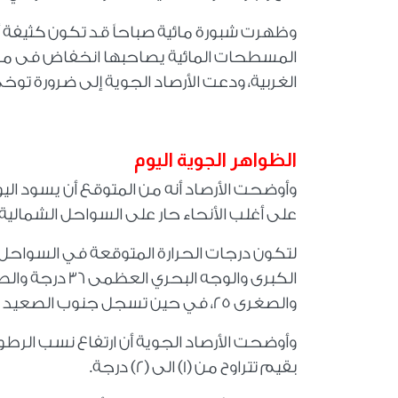
وظهرت شبورة مائية صباحاً قد تكون كثيفة أح
المسطحات المائية يصاحبها انخفاض فى مست
الغربية، ودعت الأرصاد الجوية إلى ضرورة توخى ا
الظواهر الجوية اليوم
وأوضحت الأرصاد أنه من المتوقع أن يسود اليو
على أغلب الأنحاء حار على السواحل الشمالية، م
والصغرى 25، في حين تسجل جنوب الصعيد 42 درجة للعظمى و28 درجة للصغرى.
وأوضحت الأرصاد الجوية أن ارتفاع نسب الر
بقيم تتراوح من (1) الى (2) درجة
.