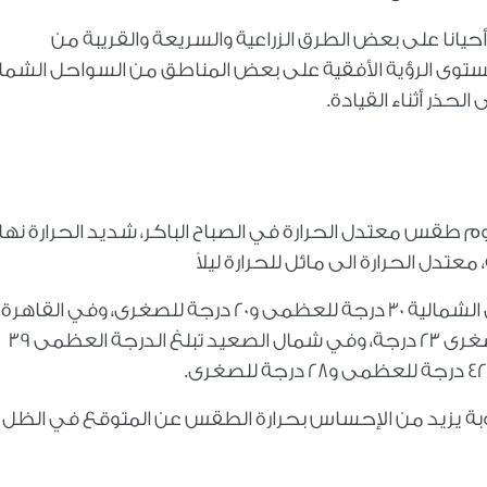
يانا على بعض الطرق الزراعية والسريعة والقريبة من
وى الرؤية الأفقية على بعض المناطق من السواحل الشمال
لحذر أثناء القيادة.
م طقس معتدل الحرارة في الصباح الباكر، شديد الحرارة نهارا
عتدل الحرارة الى مائل للحرارة ليلاً
لتكون درجات الحرارة المتوقعة في السواحل الشمالية 30 درجة للعظمى و20 درجة للصغرى، وفي القاهرة
الكبرى والوجه البحري العظمى 36 درجة والصغرى 23 درجة، وفي شمال الصعيد تبلغ الدرجة العظمى 39
طوبة يزيد من الإحساس بحرارة الطقس عن المتوقع في الظل