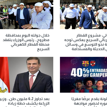
ي: مشروع القطار
خلال جولته اليوم بمحافظة
ربائي السريع يعكس توجه
مطروح.. رئيس الوزراء يتفقد
ة نحو التوسع في وسائل
محطة القطار الكهربائي
 الحديثة والمستدامة
السريع
نة يقدم عرضًا مغريًا
بعد تجاوز 6.2 مليون طن.. وزير
وره لحضور مواجهة
الزراعة يكشف خطة زيادة