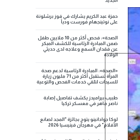
الجديد
حمزة عبد الكريم يشارك في فوز برشلونة
على نوتينجهام فورست ودياً
الصحة»: فحص أكثر من 10 ملايين طفل
ضمن المبادرة الرئاسية للكشف المبكر
عن فقدان السمع وعلاجه لدى حديثي
الولادة
«الصحة»: المبادرة الرئاسية لدعم صحة
المرأة تستقبل أكثر من 71 مليون زيارة
للسيدات لتلقي خدمات الفحص والتوعية
طبيب بيراميدز يكشف تفاصيل إصابة
ناصر ماهر في معسكر تركيا
لوكا جوادانينو يتوج بجائزة "المجد لصانع
الأفلام" في مهرجان فينيسيا 2026