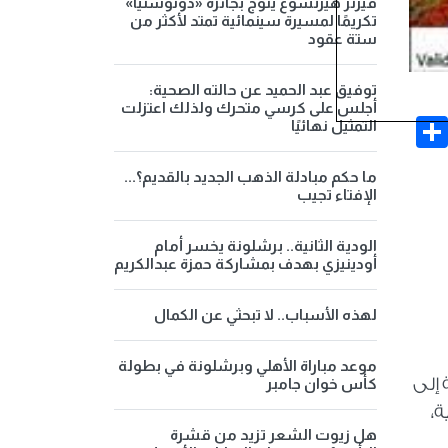
فيرنر هيرتسوغ يتوج بجائزة «دونوستيا»
تكريمًا لمسيرة سينمائية تمتد لأكثر من
ستة عقود
توفيق عبد الحميد عن حالته الصحية:
أجلس على كرسي متحرك ولذلك اعتزلت
Share
Face
التمثيل نهائيًا
ما حكم مبادلة الذهب الجديد بالقديم؟...
الإفتاء تجيب
الودية الثانية.. برشلونة يخسر أمام
أودينيزي بهدف بمشاركة حمزة عبدالكريم
لهذه الأسباب.. لا تبحثي عن الكمال
موعد مباراة الأهلي وبرشلونة في بطولة
 إلى
كأس خوان جامبر
ة،
هل زيوت الشعر تزيد من قشرة