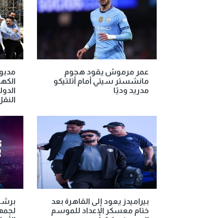
عمر مرموش يقود هجوم
مدبول
مانشستر سيتي أمام أتلتيكو
الكه
مدريد وديًا
الدول
النقل
بيراميدز يعود إلى القاهرة بعد
برشلو
ختام معسكر الإعداد للموسم
لجمه