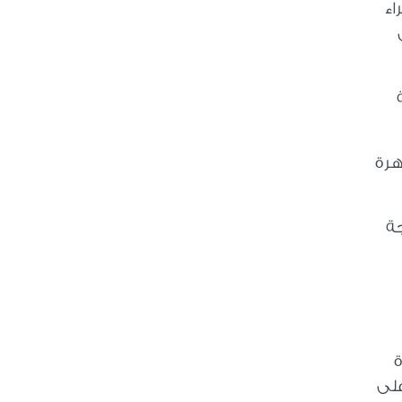
اء
ي
ة
هرة
جة
ة
على