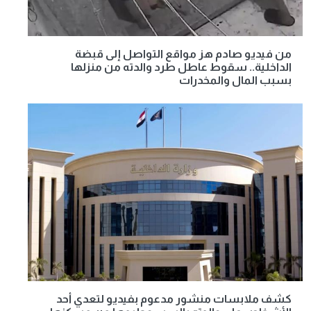
من فيديو صادم هز مواقع التواصل إلى قبضة
الداخلية.. سقوط عاطل طرد والدته من منزلها
بسبب المال والمخدرات
كشف ملابسات منشور مدعوم بفيديو لتعدي أحد