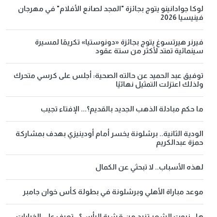
لوكا جوادانينو يتوج بجائزة "المجد لصانع الأفلام" في مهرجان
فينيسيا 2026
فيرنر هيرتسوغ يتوج بجائزة «دونوستيا» تكريمًا لمسيرة
سينمائية تمتد لأكثر من ستة عقود
توفيق عبد الحميد عن حالته الصحية: أجلس على كرسي متحرك
ولذلك اعتزلت التمثيل نهائيًا
ما حكم مبادلة الذهب الجديد بالقديم؟... الإفتاء تجيب
الودية الثانية.. برشلونة يخسر أمام أودينيزي بهدف بمشاركة
حمزة عبدالكريم
لهذه الأسباب.. لا تبحثي عن الكمال
موعد مباراة الأهلي وبرشلونة في بطولة كأس خوان جامبر
هل زيوت الشعر تزيد من قشرة الرأس؟.. تعرف على الخيارات