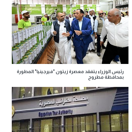
رئيس الوزراء يتفقد معصرة زيتون "فيرجينيا" المطورة
بمحافظة مطروح