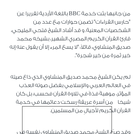
من جانبها بثت خدمة BBC باللغة الأردية تقريرا عن
"حارس القراءات" تضمن حوارات مع عدد من
الشخصيات المعنية. و قد أشاد الشيخ فتحي المليجي،
قارئ القرآن الكريم المصري الشهير، بشيخه محمد
صديق المنشاوي، قائلاً: "لا يسع المرء إلا أن يقول عنه إنه
خير ثمرة من خير شجرة".
لم يكن الشيخ محمد صديق المنشاوي الذي ذاع صيته
في العالم العربي والإسلامي بفضل صوته العذب
المؤثر، موهبةً فذةً في تلاوة القرآن فحسب، بل كان
شيخا من أسرةٍ عريقةٍ رسخت دعائمها في خدمة
القرآن الكريم لأجيالٍ من المسلمين.
وقد صرّح الشيخ محمد صديق المنشاوي نفسه في