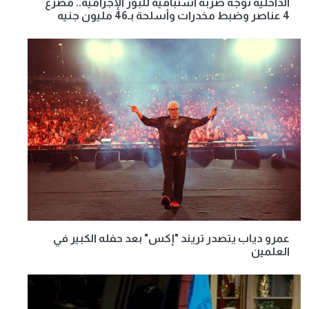
الداخلية توجه ضربة استباقية للبؤر الإجرامية.. مصرع
4 عناصر وضبط مخدرات وأسلحة بـ46 مليون جنيه
عمرو دياب يتصدر تريند "إكس" بعد حفله الكبير في
العلمين