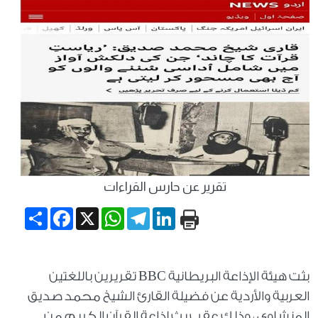
تقرير عن حارس القراءات
Share
Facebook
WhatsApp
X
Telegram
LinkedIn
بثت هيئة الإذاعة البريطانية BBC تقريرين باللغتين
العربية والأردية عن فضيلة القارئ الشيخ محمد صديق
المنشاوي ، وذلك عقب بث إذاعة القرآن الكريم من