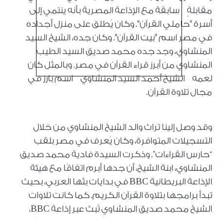
مقابلةٍ سابقة مع الإذاعة المصرية بأنه ينتمي إلى
أسرة "حاملي القرآن". وكان يُطلق على منزل أجداده
في مصر اسم "بيت القرآن". وكان جده، الشيخ السيد
المنشاوي، وجد جده محمد صديق السيد الطيب
المنشاوي من أبرز قراء القرآن في مصر. وبالمثل كان
لعمه الشيخ أحمد السيد المنشاوي اسم بارز في
مجال تلاوة القرآن.
وقد وصل إلينا تراث والد الشيخ المنشاوي من خلال
التسجيلات المتوافرة، وكان يُعرف في مصر بلقب
“حارس القراءات”. وذكرت السيدة فادية محمد صديق
المنشاوي، ابنة الشيخ، أن جدها أبرم اتفاقًا مع هيئة
الإذاعة البريطانية BBC في بدايات بثها العربي، بحيث
تبدأ برامجها بتلاوة القرآن الكريم. كما كانت تلاوات
الشيخ محمد صديق المنشاوي تُبث عبر إذاعة BBC،