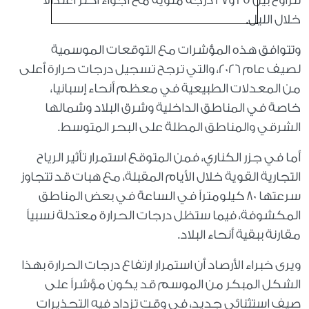
تتراوح بين 25 و27 درجة مئوية مع أجواء أكثر اعتدالاً
خلال الليل.
وتتوافق هذه المؤشرات مع التوقعات الموسمية
لصيف عام 2026، والتي ترجح تسجيل درجات حرارة أعلى
من المعدلات الطبيعية في معظم أنحاء إسبانيا،
خاصة في المناطق الداخلية وشرق البلاد وشمالها
الشرقي والمناطق المطلة على البحر المتوسط.
أما في جزر الكناري، فمن المتوقع استمرار تأثير الرياح
التجارية القوية خلال الأيام المقبلة، مع هبات قد تتجاوز
سرعتها 80 كيلومتراً في الساعة في بعض المناطق
المكشوفة، فيما ستظل درجات الحرارة معتدلة نسبياً
مقارنة ببقية أنحاء البلاد.
ويرى خبراء الأرصاد أن استمرار ارتفاع درجات الحرارة بهذا
الشكل المبكر من الموسم قد يكون مؤشراً على
صيف استثنائي جديد، في وقت تزداد فيه التحذيرات