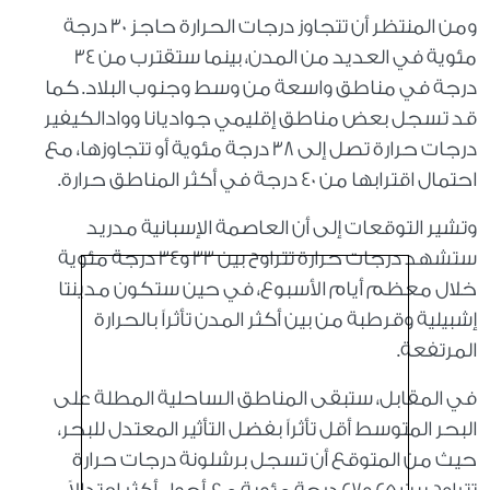
ومن المنتظر أن تتجاوز درجات الحرارة حاجز 30 درجة
مئوية في العديد من المدن، بينما ستقترب من 34
درجة في مناطق واسعة من وسط وجنوب البلاد. كما
قد تسجل بعض مناطق إقليمي جواديانا ووادالكيفير
درجات حرارة تصل إلى 38 درجة مئوية أو تتجاوزها، مع
احتمال اقترابها من 40 درجة في أكثر المناطق حرارة.
وتشير التوقعات إلى أن العاصمة الإسبانية مدريد
ستشهد درجات حرارة تتراوح بين 33 و34 درجة مئوية
خلال معظم أيام الأسبوع، في حين ستكون مدينتا
إشبيلية وقرطبة من بين أكثر المدن تأثراً بالحرارة
المرتفعة.
في المقابل، ستبقى المناطق الساحلية المطلة على
البحر المتوسط أقل تأثراً بفضل التأثير المعتدل للبحر،
حيث من المتوقع أن تسجل برشلونة درجات حرارة