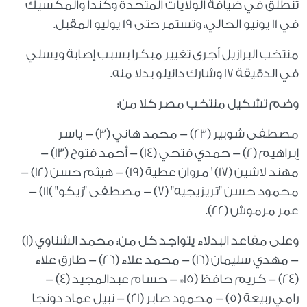
تنطلق في ضيافة الولايات المتحدة وكندا والمكسيك
في 11 يونيو الحالي، وتستمر حتى 19 يوليو المقبل.
منتخب البرازيل أجرى تغيير مبكرا بسبب إصابة ويسلي
في الدقيقة 17 وشارك دانيلو بدلا منه.
وضم تشكيل منتخب مصر كلا من:
مصطفى شوبير (23) - محمد هاني (3) - ياسر
إبراهيم (2) - حمدي فتحي (14) - أحمد فتوح (13) -
مهند لاشين (17) ' مروان عطية (19) - هيثم حسن (12) -
محمود حسن "تريزيجيه" (7) - مصطفى "زيكو" )11) -
عمر مرموش (22).
وعلى مقاعد البدلاء يتواجد كل من: محمد الشناوي (1)
- مهدي سليمان (16) - محمد علاء (26) - طارق علاء
(24) - كريم حافظ (15* - حسام عبدالمجيد (4) -
رامي ربيعة (5) - محمود صابر (21) - نبيل عماد دونجا