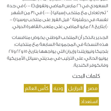
السعودي في 26 مارس الماضي وتفوق (4 – 0) في جدة
’ ثم تعادل مع منتخب إسبانيا (0 – 0) في 31 من الشهر
نفسه، في برشلونة ’ قبل الفوز على منتخب روسيا (1 –
0) بتاريخ 28 مايو الماضي، على ملعب القاهرة الدولي.
الجدير بالذكر أن المنتخب الوطني يخوض منافسات
هذه النسخة في المجموعة السابعة مع منتخبات:
بلجيكا ونيوزيلندا وإيران التي يواجهها بتاريخ 15 و22 و27
يونيو الحالي، على الترتيب في مدينتي سياتل الأمريكية
وفانكوفر الكندية.
كلمات البحث
مصر
البرازيل
ودية
كأس العالم
استعداد