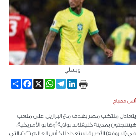
ويسلي
Share
Facebook
WhatsApp
X
Telegram
LinkedIn
أنس مصباح
يتعادل منتخب مصر بهدف مع البرازيل، على ملعب
هينتنجتون بمدينة كليفلاند بولاية أوهايو الأمريكية،
في (البروفة) الأخيرة، استعداداً لكأس العالم 2026، التي