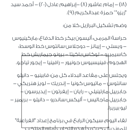
(18) - إمام عاشور (8) -إبراهيم عادل (20) - أحمد سيد
"زيزو" ' حمزة عبدالكريم (9).
وضم تشكيل البرازيل كلا من:
حراسة المرمى: أليسون بيكر خط الدفاع: ماركينيوس
- ويسلي - إيبانز - دوجلاس سانتوس خط الوسط:
كاسيميرو - لوكاس باكيتا - برونو جيماريش خط
الهجوم: فينيسيوس جونيور - رافينيا - إيجور تياجو.
ويجلس على مقاعد البدلاء كل من: فابينيو - دانيلو
سانتوس - ماتيوس كونيا - إندريك - لويز هنريكي -
جابرييل مارتينيلي - رايان - إيفرتون - إيديرسون -
جابرييل ماجاليس - أليكس ساندرو - دانيلو - بريمير -
ليو بيريرا.
لقاء اليوم، سيكون الرابع في برنامج إعداد "الفراعنة"
للمونديال، حيث بدأ هذه التجارب أمام المنتخب