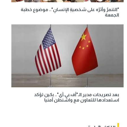
"التنمرُ وأثرُه على شخصيةِ الإنسانِ".. موضوع خطبة
الجمعة
بعد تصريحات مدير الـ"أف.بي.آي".. بكين تؤكد
استعدادها للتعاون مع واشنطن أمنيا