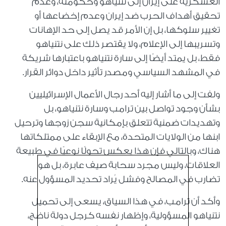
العسكرية على إيران إلى نتنياهو وحكومته، وعدم
تحقيق أهداف الحرب ضد إيران وعدم إخضاعها أو
تغيير سلوكها، بل إن الأمر قد يصل إلى حد الإهانات
وتسريبها إلى الإعلام، ولا يقتصر ذلك على نتنياهو
فقط، بل يمتد أيضًا إلى سارة نتنياهو باعتبارها شريكة
في المشهد السياسي ومصدر تأثير داخل دوائر القرار
.
ولفت إلى ما أشار إليه أحد رجال الأعمال الإسرائيليين
بشأن وجود تواصل بين ترامب وسارة نتنياهو، بل
وتهديدات ضمنية تتعلق بإمكانية سجن زوجها وترحيل
ابنها من الولايات المتحدة، مع الإبقاء على ممتلكاتها
هناك، وبالتالي فإن هذا يعكس تحولًا نوعيًا في طبيعة
العلاقات، وليس مجرد سحابة صيف عابرة، بل هو
تضارب في المصالح وفشل يُراد تحديد المسؤول عنه
.
وأكد أن ترامب، في هذا السياق، يسعى إلى تحميل
نتنياهو المسؤولية، وإظهار نفسه كرجل دولة ناضج،