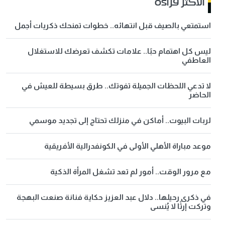
الاكثر قراءة
استمتعي بالصيف قبل انتهائه.. خطوات تمنحك ذكريات أجمل
ليس كل اهتمام حبًا.. علامات تكشف تعرضك للاستغلال
العاطفي
لا تدعي اللحظات الجميلة تفوتك.. طرق بسيطة للعيش في
الحاضر
لربات البيوت.. أماكن في منزلك تحتاج إلى تجديد موسمي
موعد مباراة الأهلي الأولى في الكونفدرالية الأفريقية
مع مرور الوقت.. أمور لم تعد تشغل المرأة الذكية
في ذكرى رحيلها.. دلال عبد العزيز حكاية فنانة صنعت البهجة
وتركت إرثًا لا يُنسى