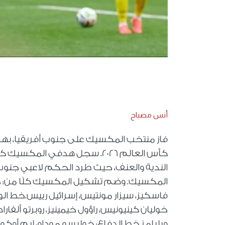
أنس مصباح
فاز منتخب المكسيك على جنوب أفريقيا، بهد
الندية والعنف، حيث طرد الحكم لاعبي جنوب 
المكسيك. وضم تشكيل المكسيك كلًا من: حرا
فاسكيز، سيزار مونتيس، إسرائيل رييس.خط الوسط
خوليان كينيونيس، راؤول خيمينيز، روبرتو ألف
ويليامز.خط الدفاع: خوليسو موداو، إيم أوك