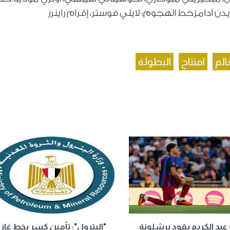
ن آدامزخط الهجوم: لايلي فوستر، إقرام راينرز
الم
افتتاح
البطولة
عبد الكريم يقود برشلونة
"البترول": تأمين كسر بخط غاز