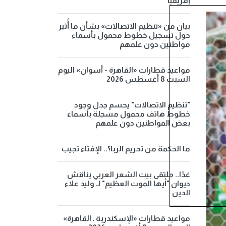
إفريقيا
بيان من «تنظيم الاتصالات» بشأن ما أُثير
حول تسجيل خطوط محمول بأسماء
مواطنين دون علمهم
مواعيد قطارات «القاهرة - أسوان» اليوم
السبت 8 أغسطس 2026
"تنظيم الاتصالات" يحسم جدل وجود
خطوط هاتف محمول مسجلة بأسماء
بعض المواطنين دون علمهم
ما الحكمة من تحريم الربا؟.. الإفتاء تجيب
غدًا.. ملتقى بيت الشعر العربي يناقش
ديوان "أيها الموت العظيم" لـ وليد علاء
الدين
مواعيد قطارات «الإسكندرية ـ القاهرة»