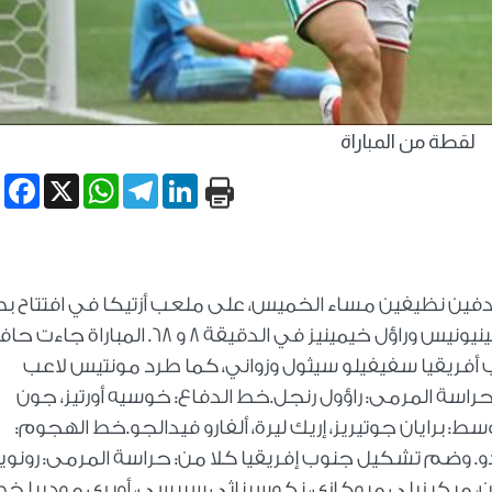
لقطة من المباراة
book
WhatsApp
X
Telegram
LinkedIn
فين نظيفين مساء الخميس، على ملعب أزتيكا في افتتاح ب
كأس العالم 2026. سجل هدفي المكسيك كينيونيس وراؤل خيمينيز في الدقيقة 8 و 68. المباراة 
أفريقيا سفيفيلو سيثول وزواني، كما طرد مونتيس لاعب
سة المرمى: راؤول رنجل.خط الدفاع: خوسيه أورتيز، جون
: برايان جوتيريز، إريك ليرة، ألفارو فيدالجو.خط الهجوم:
ارادو. وضم تشكيل جنوب إفريقيا كلا من: حراسة المرمى: رونوي
ون، مبكيزيلي مبوكازي، نكوسيناثي سيبسي، أوبري موديبا.خ