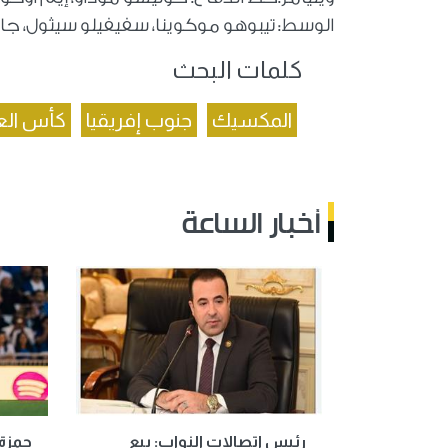
الوسط: تيبوهو موكوينا، سفيفيلو سيثول، جايد
كلمات البحث
المكسيك
جنوب إفريقيا
كأس الع
أخبار الساعة
رئيس اتصالات النواب: بيع
حمزة 