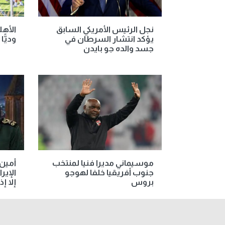
نجل الرئيس الأمريكي السابق
الأهل
يؤكد انتشار السرطان في
وديًّا يوم 
جسد والده جو بايدن
موسيماني مديرا فنيا لمنتخب
أمين
جنوب أفريقيا خلفا لهوجو
الإير
بروس
إلا 