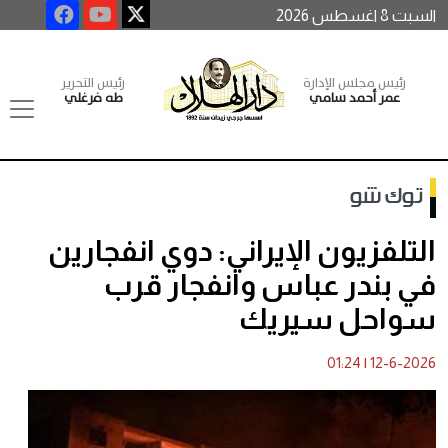
السبت 8 اغسطس 2026
رئيس مجلس الإدارة
رئيس التحرير
عمر أحمد سامي
طه فرغلي
توك شو
التلفزيون الإيراني: دوي انفجارين
في بندر عباس وانفجار قرب
سواحل سيريك
01:24
|
12-6-2026