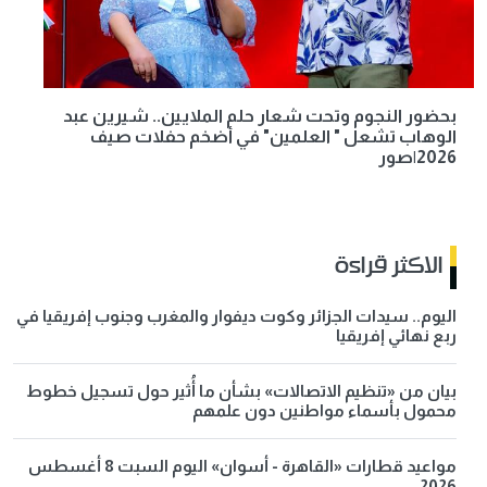
بحضور النجوم وتحت شعار حلم الملايين.. شيرين عبد
الوهاب تشعل " العلمين" في أضخم حفلات صيف
2026|صور
الاكثر قراءة
اليوم.. سيدات الجزائر وكوت ديفوار والمغرب وجنوب إفريقيا في
ربع نهائي إفريقيا
بيان من «تنظيم الاتصالات» بشأن ما أُثير حول تسجيل خطوط
محمول بأسماء مواطنين دون علمهم
مواعيد قطارات «القاهرة - أسوان» اليوم السبت 8 أغسطس
2026