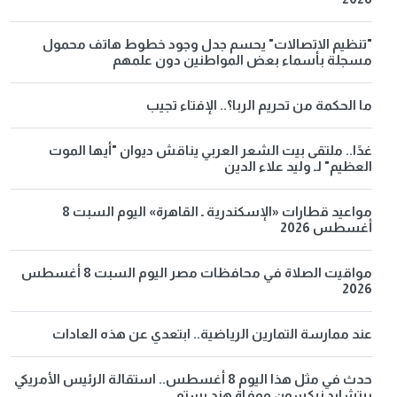
"تنظيم الاتصالات" يحسم جدل وجود خطوط هاتف محمول
مسجلة بأسماء بعض المواطنين دون علمهم
ما الحكمة من تحريم الربا؟.. الإفتاء تجيب
غدًا.. ملتقى بيت الشعر العربي يناقش ديوان "أيها الموت
العظيم" لـ وليد علاء الدين
مواعيد قطارات «الإسكندرية ـ القاهرة» اليوم السبت 8
أغسطس 2026
مواقيت الصلاة في محافظات مصر اليوم السبت 8 أغسطس
2026
عند ممارسة التمارين الرياضية.. ابتعدي عن هذه العادات
حدث في مثل هذا اليوم 8 أغسطس.. استقالة الرئيس الأمريكي
ريتشارد نيكسون ووفاة هند رستم