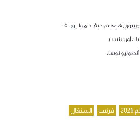
وربيورن هيغيم، ديفيد مولر وولف.
ريك أورسنيس.
أنطونيو نوسا.
202
فرنسا
السنغال