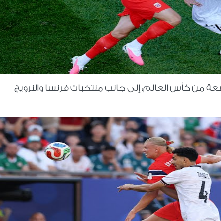
عة من كأس العالم، إلى جانب منتخبات فرنسا والنرويج