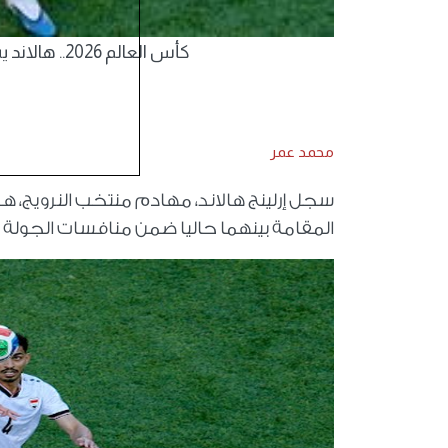
كأس العالم 2026.. هالاند يسجل الهدف الأول للنرويج في مرمى العراق صور
محمد عمر
سجل إرلينج هالاند، مهادم منتخب النرويج، 
المقامة بينهما حاليا ضمن منافسات الجولة الأ