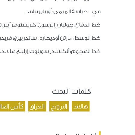
في حراسة المرمى: أوريان نيلاند
خط الدفاع: جوليان رايرسون، كريستوفر آيير، ت
خط الوسط: مارتن أوديجارد ، ساندر بيرج، فريد
خط الهجوم: ألكسندر سورلوث، إرلينج هالاند، 
كلمات البحث
هالاند
النرويج
العراق
كأس العالم 6