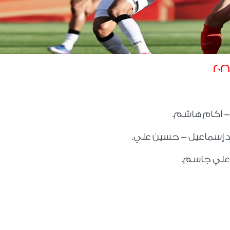
- آكام هاشم.
يد إسماعيل - حسين علي.
 علي جاسم.