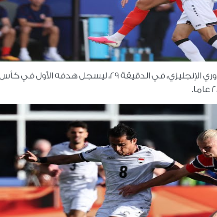
وجاء هالاند نجم مانشستر سيتي وهداف الدوري الإنجليزي، في الدقيقة 29، ليسجل هدفه الأول في كأس