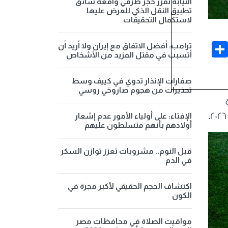
النيابة تقرر حجز طرفي واقعة سائق
تطبيق النقل الذكي للعرض عليها
لاستكمال التحقيقات
Share
Face
ترامب: أفضل الاتفاق مع إيران ولا أريد أن
أتسبب في مقتل المزيد من الأشخاص
صفارات الإنذار تدوي في كييف وسط
تحذيرات من هجوم صاروخي روسي
الإفتاء: على أولياء الأمور عدم إشعار
أولادهم بأنهم متسلطون عليهم
قبل النوم.. مشروبات تعزز توازن السكر
في الدم
اكتشاف الحجم الحقيقي لأكبر مجرة في
الكون
مواقيت الصلاة في محافظات مصر