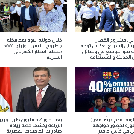
ي: مشروع القطار
خلال جولته اليوم بمحافظة
ربائي السريع يعكس توجه
مطروح.. رئيس الوزراء يتفقد
ة نحو التوسع في وسائل
محطة القطار الكهربائي
 الحديثة والمستدامة
السريع
نة يقدم عرضًا مغريًا
بعد تجاوز 6.2 مليون طن.. وزير
وره لحضور مواجهة
الزراعة يكشف خطة زيادة
ي في كأس جامبر
صادرات الحاصلات المصرية