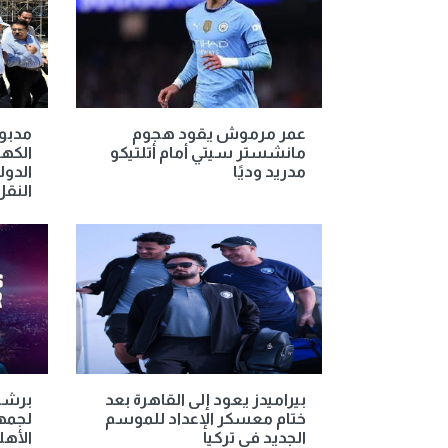
عمر مرموش يقود هجوم
مدبول
مانشستر سيتي أمام أتلتيكو
الكه
مدريد وديًا
الدول
النقل
بيراميدز يعود إلى القاهرة بعد
برشلو
ختام معسكر الإعداد للموسم
لجمه
الجديد في تركيا
الأهل