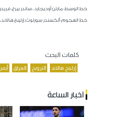
خط الوسط: مارتن أوديجارد ، ساندر بيرج، فريد
خط الهجوم: ألكسندر سورلوث، إرلينج هالاند، 
كلمات البحث
إرلينج هالاند
النرويج
العراق
أيم
أخبار الساعة