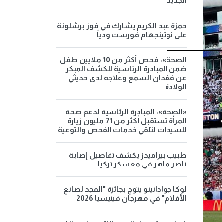
الجديد
حمزة عبد الكريم يشارك في فوز برشلونة
على نوتينجهام فورست ودياً
الصحة»: فحص أكثر من 10 ملايين طفل
ضمن المبادرة الرئاسية للكشف المبكر
عن فقدان السمع وعلاجه لدى حديثي
الولادة
«الصحة»: المبادرة الرئاسية لدعم صحة
المرأة تستقبل أكثر من 71 مليون زيارة
للسيدات لتلقي خدمات الفحص والتوعية
طبيب بيراميدز يكشف تفاصيل إصابة
ناصر ماهر في معسكر تركيا
لوكا جوادانينو يتوج بجائزة "المجد لصانع
الأفلام" في مهرجان فينيسيا 2026