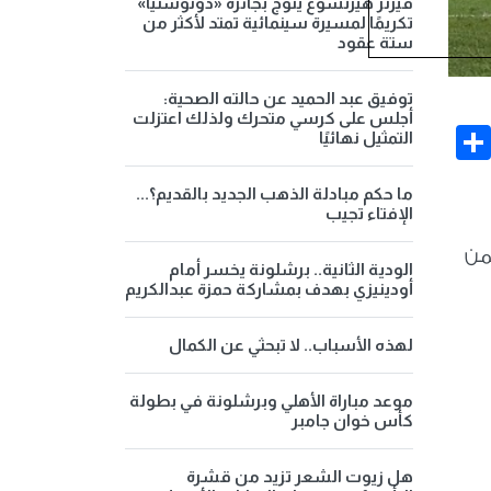
فيرنر هيرتسوغ يتوج بجائزة «دونوستيا»
تكريمًا لمسيرة سينمائية تمتد لأكثر من
ستة عقود
توفيق عبد الحميد عن حالته الصحية:
أجلس على كرسي متحرك ولذلك اعتزلت
Share
Face
التمثيل نهائيًا
ما حكم مبادلة الذهب الجديد بالقديم؟...
الإفتاء تجيب
ضمن
الودية الثانية.. برشلونة يخسر أمام
أودينيزي بهدف بمشاركة حمزة عبدالكريم
لهذه الأسباب.. لا تبحثي عن الكمال
موعد مباراة الأهلي وبرشلونة في بطولة
كأس خوان جامبر
هل زيوت الشعر تزيد من قشرة