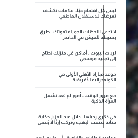
ليس كل اهتمام حبًا.. علامات تكشف
تعرضك للاستغلال العاطفي
لا تدعي اللحظات الجميلة تفوتك.. طرق
بسيطة للعيش في الحاضر
لربات البيوت.. أماكن في منزلك تحتاج
إلى تجديد موسمي
موعد مباراة الأهلي الأولى في
الكونفدرالية الأفريقية
مع مرور الوقت.. أمور لم تعد تشغل
المرأة الذكية
في ذكرى رحيلها.. دلال عبد العزيز حكاية
فنانة صنعت البهجة وتركت إرثًا لا يُنسى
مواعيد قطارات «القاهرة - أسوان» اليوم