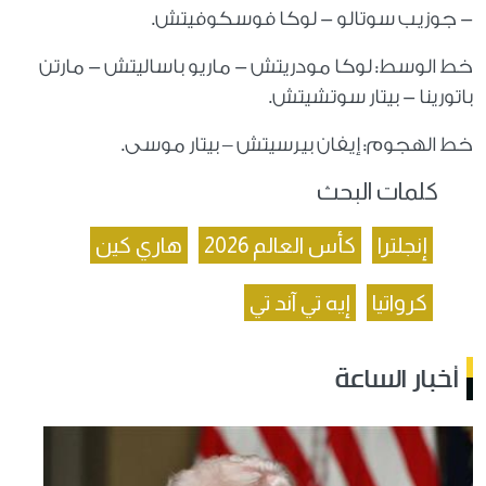
- جوزيب سوتالو - لوكا فوسكوفيتش.
خط الوسط: لوكا مودريتش - ماريو باساليتش - مارتن
باتورينا - بيتار سوتشيتش.
خط الهجوم: إيفان بيرسيتش – بيتار موسى.
كلمات البحث
إنجلترا
كأس العالم 2026
هاري كين
كرواتيا
إيه تي آند تي
أخبار الساعة