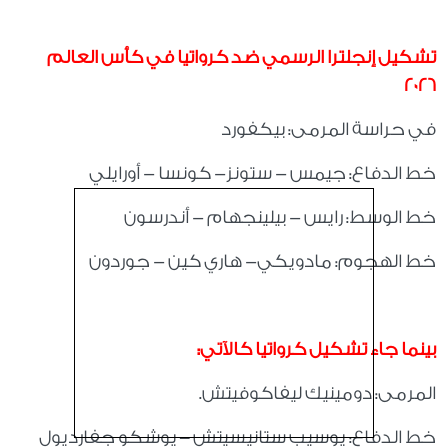
تشكيل إنجلترا الرسمي ضد كرواتيا في كأس العالم
2026
في حراسة المرمى: بيكفورد
خط الدفاع: جيمس - ستونز- كونسا - أورايلي
خط الوسط: رايس - بيلينجهام - أندرسون
خط الهجوم: مادويكي- هاري كين - جوردون
بينما جاء تشكيل كرواتيا كالآتي:
المرمى: دومينيك ليفاكوفيتش.
خط الدفاع: يوسيب ستانيسيتش – يوشكو جفارديول