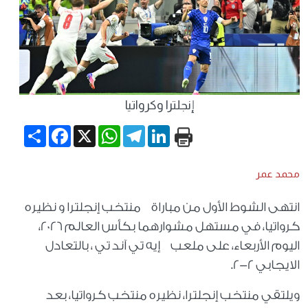
إنجلترا وكرواتيا
Share
Facebook
WhatsApp
X
Telegram
LinkedIn
محمد عمر
انتهى الشوط الأول من مباراة منتخب إنجلترا و نظيره
كرواتيا، في مستهل مشوارهما بكأس العالم 2026،
اليوم الأربعاء، على ملعب إيه تي آند تي ، بالتعادل
الايجابي 2-2.
ويلتقي منتخب إنجلترا، نظيره منتخب كرواتيا، بعد