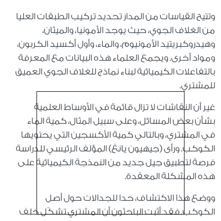
وتتيح القياسات من المدار تحديد تركيب الطبقات العليا
من الغلاف الجوي، حيث يوجد الأمونيا، والميثان،
وهيدروكبريتيد الأمونيوم، والماء، وأول أكسيد الكربون،
ومواد أخرى. ويجمع العلماء هذه البيانات مع المعرفة
بالتفاعلات الكيميائية لبناء نماذج للغلاف الجوي العميق
للمشتري
.
غير أن النقاشات لا تزال قائمة في الأوساط العلمية
بشأن بعض المسائل، وعلى سبيل المثال، كمية الماء
في المشتري، وبالتالي كمية الأكسجين التي يحتويها
الكوكب. ورأى (جيهيون يانغ) المؤلف الرئيسي للدراسة
فرصة لتطبيق جيل جديد من النمذجة الكيميائية على
هذه المشكلة المعقدة
.
ووضع هذا الاكتشاف، حدا للجدالات حول أصل
الكوكب. فقد أثبت الباحثون أن المشتري تشكّل خلف