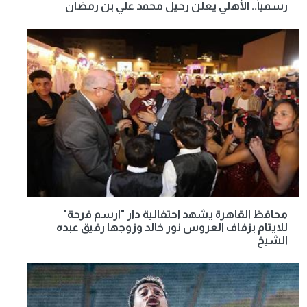
رسمياً.. الأهلي يعلن رحيل محمد علي بن رمضان
محافظ القاهرة يشهد احتفالية دار "ارسم فرحة"
للايتام بزفاف العروس نور خالد وزوجها رفيق عبده
الشيخ