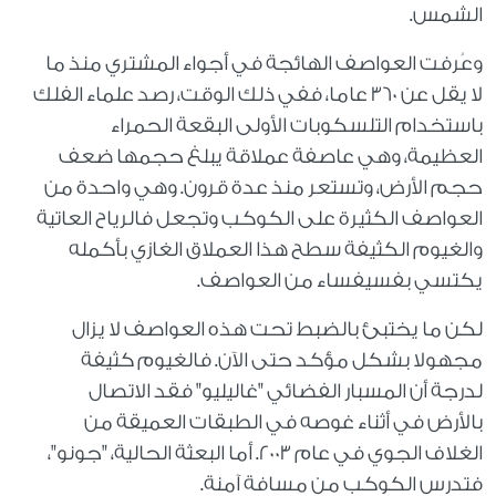
الشمس
.
وعُرفت العواصف الهائجة في أجواء المشتري منذ ما
لا يقل عن 360 عاما، ففي ذلك الوقت، رصد علماء الفلك
باستخدام التلسكوبات الأولى البقعة الحمراء
العظيمة، وهي عاصفة عملاقة يبلغ حجمها ضعف
حجم الأرض، وتستعر منذ عدة قرون. وهي واحدة من
العواصف الكثيرة على الكوكب وتجعل فالرياح العاتية
والغيوم الكثيفة سطح هذا العملاق الغازي بأكمله
يكتسي بفسيفساء من العواصف
.
لكن ما يختبئ بالضبط تحت هذه العواصف لا يزال
مجهولا بشكل مؤكد حتى الآن. فالغيوم كثيفة
لدرجة أن المسبار الفضائي "غاليليو" فقد الاتصال
بالأرض في أثناء غوصه في الطبقات العميقة من
الغلاف الجوي في عام 2003. أما البعثة الحالية، "جونو"،
فتدرس الكوكب من مسافة آمنة
.