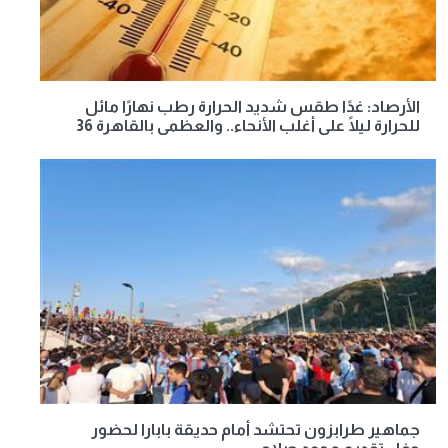
الأرصاد: غدًا طقس شديد الحرارة رطب نهارًا مائل
للحرارة ليلًا على أغلب الأنحاء.. والعظمى بالقاهرة 36
جماهير طرابزون تحتشد أمام حديقة بابارا لحضور