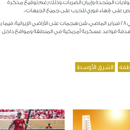
الولايات المتحدة وإيران الضربات، وذلك رغم توقيع مذكرة
وكانت الولايات المتحدة وإسرائيل قد بدأتا، في 28 فبراير الماضي، شن هجمات على الأراضي الإيرانية، فيما
اق عملية «الوعد الصادق 4»، مستهدفة قواعد عسكرية أمريكية في المنطقة ومواقع داخل
طقة
الشرق الأوسط