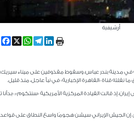
أرشيفية
book
WhatsApp
X
Telegram
LinkedIn
رات في مدينة بندر عباس، وسقوط مقذوفين على ميناء سيريك، 
نقلته قناة «القاهرة الإخبارية» في نبأ عاجل، منذ قليل.
إيران، إذ قالت القيادة المركزية الأمريكية «سنتكوم»: «بدأنا ت
در، إن الجيش الإيراني سيشن هجومًا واسع النطاق على قواعد