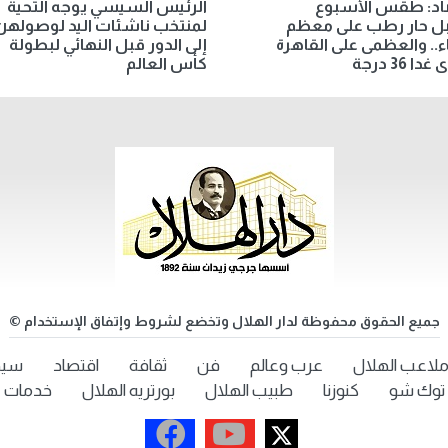
صاد: طقس الأسبوع
الرئيس السيسي يوجه التحية
بل حار رطب على معظم
لمنتخب ناشئات اليد لوصولهن
اء.. والعظمى على القاهرة
إلى الدور قبل النهائي لبطولة
دا 36 درجة
كأس العالم
جميع الحقوق محفوظة لدار الهلال وتخضع لشروط وإتفاق الإستخدام ©
لاعب الهلال
عرب وعالم
فن
ثقافة
اقتصاد
سيد
توك شو
كنوزنا
طبيب الهلال
بورتريه الهلال
خدمات