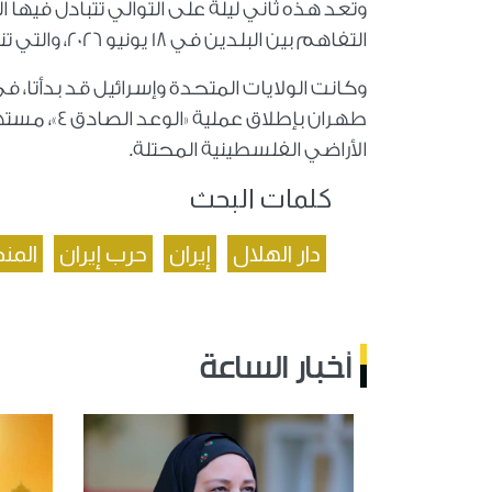
وتعد هذه ثاني ليلة على التوالي تتبادل فيها 
التفاهم بين البلدين في 18 يونيو 2026، والتي تنص على «إنهاء فوري للحرب على جميع الجبهات».
طهران بإطل
الأراضي الفلسطينية المحتلة.
كلمات البحث
دار الهلال
إيران
حرب إيران
المن
أخبار الساعة