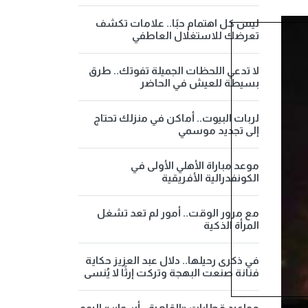
ليس كل اهتمام حبًا.. علامات تكشف
تعرضك للاستغلال العاطفي
لا تدعي اللحظات الجميلة تفوتك.. طرق
بسيطة للعيش في الحاضر
لربات البيوت.. أماكن في منزلك تحتاج
إلى تجديد موسمي
موعد مباراة الأهلي الأولى في
الكونفدرالية الأفريقية
مع مرور الوقت.. أمور لم تعد تشغل
المرأة الذكية
في ذكرى رحيلها.. دلال عبد العزيز حكاية
فنانة صنعت البهجة وتركت إرثًا لا يُنسى
مواعيد قطارات «القاهرة - أسوان» اليوم