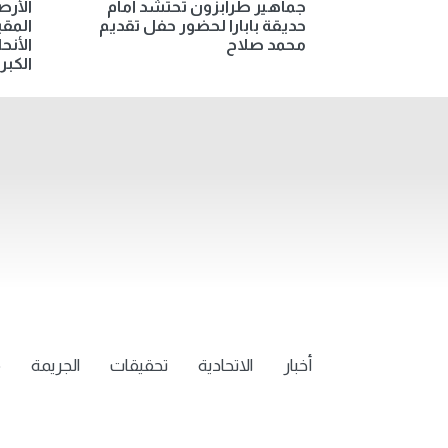
جماهير طرابزون تحتشد أمام
الأر
حديقة بابارا لحضور حفل تقديم
المق
محمد صلاح
الأنح
الكبرى غ
أخبار
الاتحادية
تحقيقات
الجريمة
م