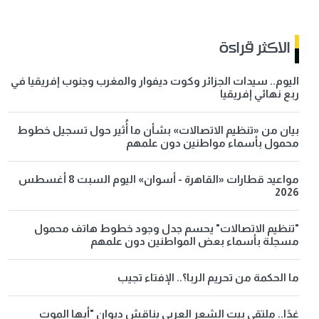
الاكثر قراءة
اليوم.. سيدات الجزائر وكوت ديفوار والمغرب وجنوب إفريقيا في
ربع نهائي إفريقيا
بيان من «تنظيم الاتصالات» بشأن ما أُثير حول تسجيل خطوط
محمول بأسماء مواطنين دون علمهم
مواعيد قطارات «القاهرة - أسوان» اليوم السبت 8 أغسطس
2026
"تنظيم الاتصالات" يحسم جدل وجود خطوط هاتف محمول
مسجلة بأسماء بعض المواطنين دون علمهم
ما الحكمة من تحريم الربا؟.. الإفتاء تجيب
غدًا.. ملتقى بيت الشعر العربي يناقش ديوان "أيها الموت