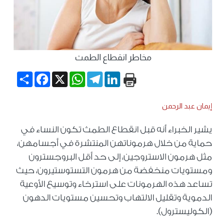
مخاطر انقطاع الطمث
Share
Facebook
WhatsApp
X
Telegram
LinkedIn
إيمان عبد الرحمن
يشير الخبراء أنه قبل انقطاع الطمث تكون النساء في
حماية من خلال هرموناتهن المنتشرة في أجسامهن،
مثل هرمون الاستروجين، إلى حد أقل البروجسترون
ومستويات منخفضة من هرمون التستوستيرون، حيث
تساعد هذه الهرمونات على استرخاء وتوسيع الأوعية
الدموية وتقليل الالتهاب وتحسين مستويات الدهون
(الكوليسترول).