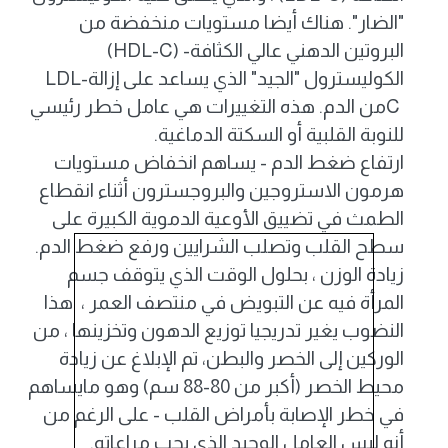
"الضار". هناك أيضا مستويات منخفضة من
البروتين الدهني عالي الكثافة
(HDL-C) -
الكوليسترول "الجيد" الذي يساعد على إزالة
LDL-
C
من الدم. هذه التغييرات هي عامل خطر رئيسي
للنوبة القلبية أو السكتة الدماغية
.
ارتفاع ضغط الدم - يساهم انخفاض مستويات
هرمون الاستروجين والبروجسترون أثناء انقطاع
الطمث في تضييق الأوعية الدموية الكبيرة على
سطح القلب وتصلب الشرايين ورفع ضغط الدم
.
زيادة الوزن ، بحلول الوقت الذي يتوقف جسم
المرأة فيه عن التبويض في منتصف العمر ، هذا
النضوب يغير تدريجيا توزيع الدهون وتخزينها ، من
الوركين إلى الخصر والبطن، تم الإبلاغ عن زيادة
محيط الخصر (أكبر من 80-88 سم) وهو مايساهم
في خطر الإصابة بأمراض القلب - على الرغم من
أنه ليس العامل الوحيد الذي يجب مراعاته
.