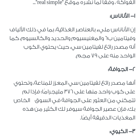
الفواكه ، وفقاً لما نشره موقع "
real simple
"...
1- الأناناس:
إن الأناناس مليء بالعناصر الغذائية، بما في ذلك الألياف
وفيتامين ب6 والمغنيسيوم والحديد والكالسيوم، كما
أنه مصدر رائع لفيتامين سي، حيث يحتوي الكوب
الواحد منه على 79 مجم.
٢- الجوافة:
أنها مصدر رائع لفيتامين سي المعزز للمناعة، وتحتوي
على كوب واحد منها على 376 مليجرامًا؛ فإذا لم
تتمكني من العثور على الجوافة في السوق الخاص
بك، فإن عصير الجوافة سيوفر لك الكثير من هذه
المغذيات الدقيقة أيضًا.
٣- الكيوي: