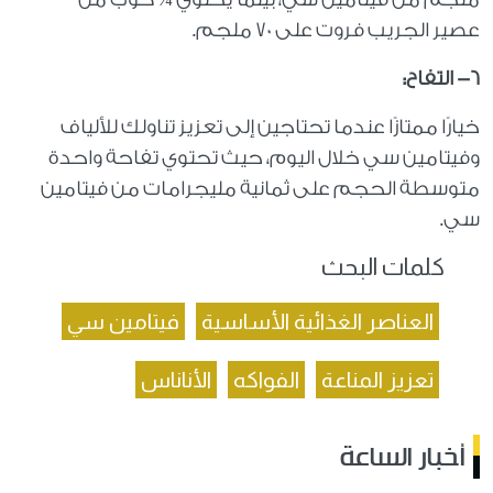
عصير الجريب فروت على 70 ملجم.
٦- التفاح:
خيارًا ممتازًا عندما تحتاجين إلى تعزيز تناولك للألياف
وفيتامين سي خلال اليوم، حيث تحتوي تفاحة واحدة
متوسطة الحجم على ثمانية مليجرامات من فيتامين
سي.
كلمات البحث
العناصر الغذائية الأساسية
فيتامين سي
تعزيز المناعة
الفواكه
الأناناس
أخبار الساعة