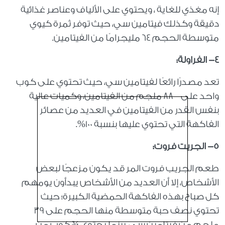
إنه مغذي للغاية ، ويحتوي على الألياف وعناصر غذائية
دقيقة وكذلك فيتامين سي، حيث توفر ثمرة كيوي
متوسطة الحجم 64 مليجرامًا من الفيتامين.
٤- الفراولة:
تعد مصدرًا رائعًا لفيتامين سي، حيث تحتوي على كوب
واحد على 88 ملجم من الفيتامين، وكميات عالية
بنفس القدر من الفيتامين في العديد من عصائر
الفاكهة التي تحتوي عليها بنسبة 100%.
٥- الجريت فروت:
طعم الجريب فروت المر قد يكون مزعجًا لبعض
الأشخاص، إلا أن العديد من الأشخاص يبدأون يومهم
كل صباح بهذه الفاكهة الحمضية الكبيرة؛ حيث
تحتوي نصف حبة متوسطة منها الحجم على 39
ملجم من فيتامين سي، بينما يحتوي ¾ كوب من